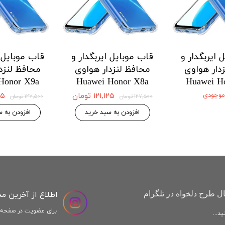
 ایربگدار و
قاب موبایل ایربگدار و
قاب موبایل ا
دار هواوی
محافظ لنزدار هواوی
محافظ لنزد
Honor X9a
Huawei Honor X8a
Huawei H
 موجودی
۱۲۱,۱۲۵ تومان
,۱۲۵
۱۲۷,۵۰۰ تومان
۱۲۷,۵۰۰ تومان
افزودن به سبد خرید
افزودن به س
اطلاع از آخرین م
ل طرح دلخواه در تلگرام
برای عضویت در صفحه ا
د...