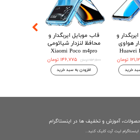
یربگدار و
قاب موبایل ایربگدار و
قاب موبایل ای
ار هواوی
محافظ لنزدار شیائومی
محافظ لنزدار 
Redmi Note12
Xiaomi Poco m4pro
Huawei 
4G
۱۲۱ تومان
۱۴۶,۷۷۵ تومان
۱۵۴,۵۰۰ تومان
۱۴۶,۷۷۵ 
۱۵۴,۵۰۰ تومان
بد خرید
افزودن به سبد خرید
افزودن به سبد
حصولات، آموزش و تخفیف ها در اینستاگرام
ینستاگرام لیت آرت کلیک کنید...