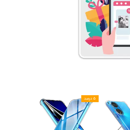
۵ درصد
۵ درصد