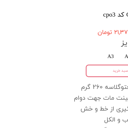
۲۱, تومان
ز
A3
A
سبد خرید
اسه 260 گرم
مینت مات جهت دوام
گیری از خط و خش
 و الکل