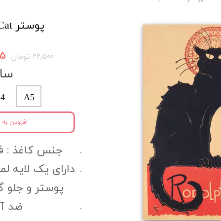
پوستر Cat کد cpo3
۳۷۵
۲۲,۵۰۰ تومان
سای
4
A5
افزودن به 
جنس کاغذ :‌ فتوگل
دارای یک لایه ل
پوستر و جلو 
ضد آب