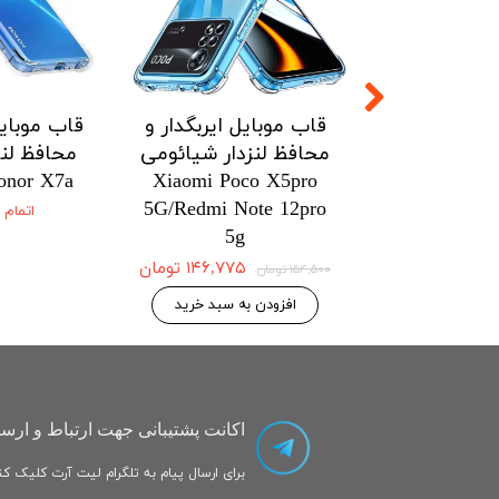
ل ایربگدار و
قاب موبایل ایربگدار و
قاب موبایل
زدار شیائومی
محافظ لنزدار شیائومی
محافظ لنز
onor X7a
Xiaomi Poco X5pro
Xiaomi Po
5G/Redmi Note 12pro
5G/Redmi No
اتمام
5g
۱۴۶,۷۷۵ تومان
۱۴۶,۷۷۵ تومان
۱۵۴,۵۰۰ تومان
 به سبد خرید
افزودن به سبد خرید
اکانت پشتیبانی جهت ارتباط و ارسا
برای ارسال پیام به تلگرام لیت آرت کلیک کنی