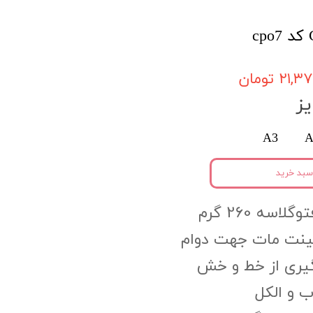
۲۱, تومان
ز
A3
A
سبد خرید
اسه 260 گرم
مینت مات جهت دوام
گیری از خط و خش
 و الکل