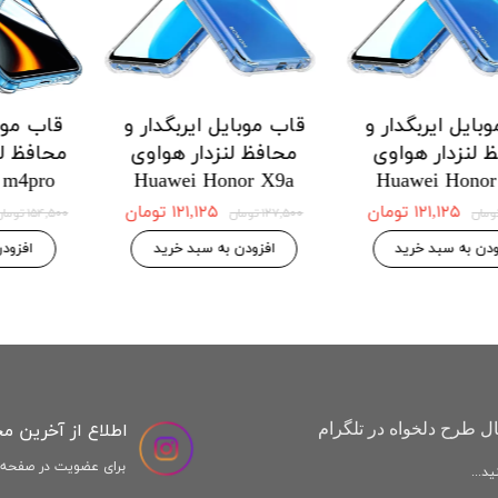
 ایربگدار و
قاب موبایل ایربگدار و
قاب موبایل ا
دار هواوی
محافظ لنزدار هواوی
محافظ لنزد
Honor X9a
Huawei Honor X8a
Huawei H
 موجودی
۱۲۱,۱۲۵ تومان
,۱۲۵
۱۲۷,۵۰۰ تومان
۱۲۷,۵۰۰ تومان
افزودن به سبد خرید
افزودن به س
اطلاع از آخرین م
ل طرح دلخواه در تلگرام
برای عضویت در صفحه ا
د...