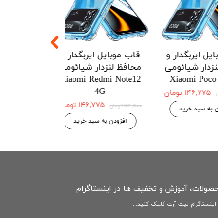
یربگدار و
قاب موبایل ایربگدار و
قاب موبایل ای
ار هواوی
محافظ لنزدار شیائومی
محافظ لنزدار 
Redmi Note12
Xiaomi Poco m4pro
Huawei 
4G
۱۲۱ تومان
۱۴۶,۷۷۵ تومان
۱۵۴,۵۰۰ تومان
۱۴۶,۷۷۵ 
۱۵۴,۵۰۰ تومان
بد خرید
افزودن به سبد خرید
افزودن به سبد
حصولات، آموزش و تخفیف ها در اینستاگرام
ینستاگرام لیت آرت کلیک کنید...