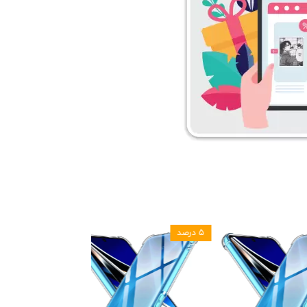
۵ درصد
۵ درصد