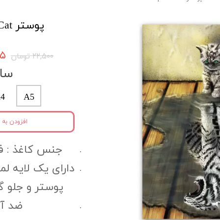
پوستر Cat کد cpo7
۳۷۵
۲۲,۵۰۰ تومان
سای
4
A5
افزودن به 
جنس کاغذ :‌ فتوگل
دارای یک لایه ل
پوستر و جلو 
ضد آب