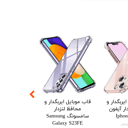
۵ درصد
یربگدار و
قاب موبایل ایربگدار و
قاب موبایل ای
ار آیفون
محافظ لنزدار
محافظ لنزدار 
Iphon
سامسونگ Samsung
Xiaomi
3Tpro/k60/HM
Galaxy S23FE