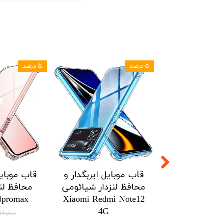
۵ درصد
۵ درصد
ل ایربگدار و
قاب موبایل ایربگدار و
قاب موبایل
زدار شیائومی
محافظ لنزدار شیائومی
محافظ لنز
4promax
Xiaomi Redmi Note12
Xiaomi Poc
4G
۱۴۶,۷۷۵ تومان
۳۲۲,۵۰۰ توم