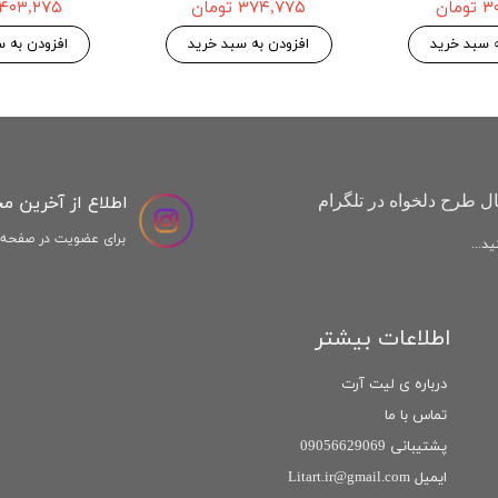
مان
۳۷۴,۷۷۵ تومان
۴۰۳,۲۷۵ تومان
ه سبد خرید
افزودن به سبد خرید
افزودن به س
اطلاع از آخرین م
ل طرح دلخواه در تلگرام
برای عضویت در صفحه ا
د...
اطلاعات بیشتر
درباره ی لیت آرت
تماس با ما
پشتیبانی 09056629069
ایمیل Litart.ir@gmail.com