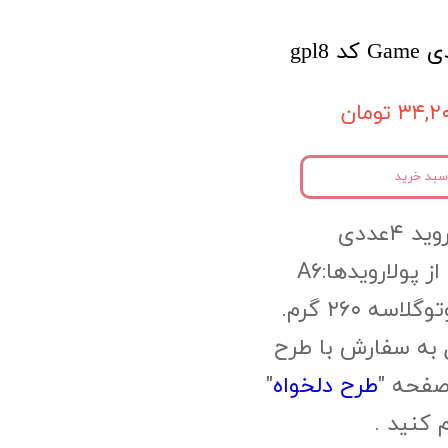
۳۴, تومان
سبد خرید
 ۴عددی
ز پولارویدها:A6
سه ۲۶۰ گرم.
 به سفارش با طرح
صفحه "
طرح دلخواه
"
م کنید .