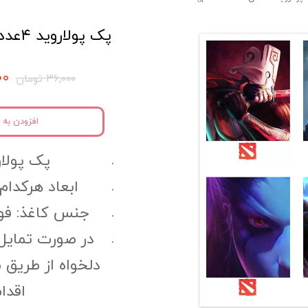
پک پولاروید ۴عددی Game کد gpl8
۲۰۰
۳۶,۰۰۰ تومان
افزودن به 
پک پولاروید
ابعاد هرکدام ا
جنس کاغذ: فوتوگلا
در صورت تمایل
دلخواه از طریق 
اقدا