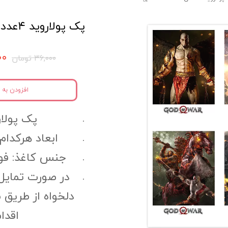
پک پولاروید ۴عددی Game کد gpl17
۲۰۰
۳۶,۰۰۰ تومان
افزودن به 
پک پولاروید
ابعاد هرکدام ا
جنس کاغذ: فوتوگلا
در صورت تمایل
دلخواه از طریق 
اقدا