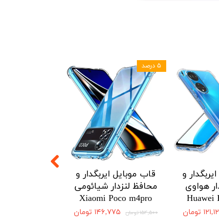
۵ درصد
۵ درصد
یربگدار و
قاب موبایل ایربگدار و
قاب موبایل ای
ار هواوی
محافظ لنزدار شیائومی
محافظ لنزدار 
Redmi Note12
Xiaomi Poco m4pro
Huawei 
4G
۱۲۱ تومان
۱۴۶,۷۷۵ تومان
۱۵۴,۵۰۰ تومان