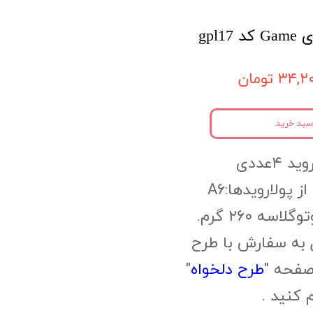
۳۴, تومان
سبد خرید
 ۴عددی
ز پولارویدها:A6
سه ۲۶۰ گرم.
 به سفارش با طرح
صفحه "
طرح دلخواه
"
م کنید .