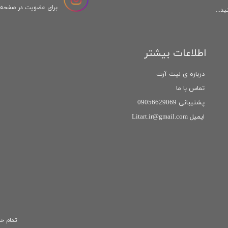
برای عضویت در صفحه ا
د...
اطلاعات بیشتر
درباره ی لیت آرت
تماس با ما
پشتیبانی 09056629069
ایمیل Litart.ir@gmail.com
تمام حق