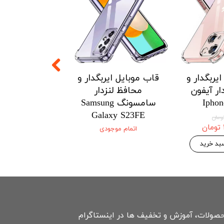
یربگدار و
قاب موبایل ایربگدار و
قاب موبایل ای
ار آیفون
محافظ لنزدار
محافظ لنزدار 
Iphon
سامسونگ Samsung
Xiaomi
3Tpro/k60/HM
Galaxy S23FE
ultra 5G
اتمام موجودی
۱۴۶,۷۷۵ 
۱۵۴,۵۰۰ تومان
بد خرید
افزودن به سبد
حصولات، آموزش و تخفیف ها در اینستاگرام