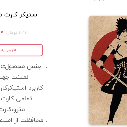
استیکر کارت Naruto کد nac4
۰۹۰
۴۶,۴۱۰ تومان
افزودن به 
لمینت جهت
کاربرد استیکرکار
تمامی کارت 
مترو،کارت 
محافظت از اطلاع