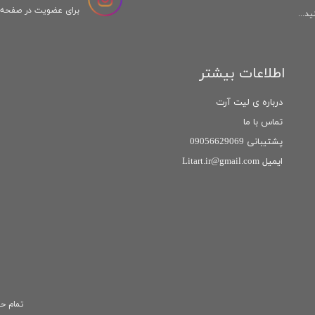
برای عضویت در صفحه ا
د...
اطلاعات بیشتر
درباره ی لیت آرت
تماس با ما
پشتیبانی 09056629069
ایمیل Litart.ir@gmail.com
تمام حق