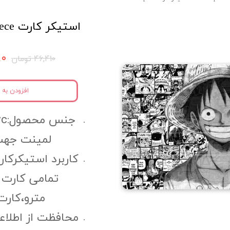
استیکر کارت One piece کد onc11
۰۹۰
۴۶,۴۱۰ تومان
افزودن به 
لمینت جهت
کاربرد استیکرکار
تمامی کارت 
مترو،کارت 
محافظت از اطلاع