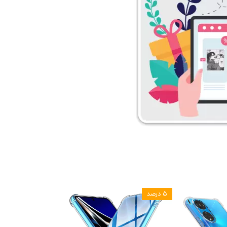
۵ درصد
۵ درصد