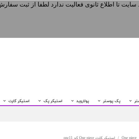
 سایت تا اطلاع ثانوی فعالیت ندارد لطفا از ثبت سفارش
تر
پک پوستر
پولارويد
استيكر پک
استیکر کارت
پک پوستر A6
پک پوستر A5
کالکشن A
One piece
استیکر کارت One piece کد onc11