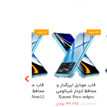
۵ درصد
۵ درصد
یربگدار و
قاب موبایل ایربگدار و
قاب موبایل ای
ار هواوی
محافظ لنزدار شیائومی
محافظ لنزدار 
Redmi Note12
Xiaomi Poco m4pro
Huawei 
4G
۱۲۱ تومان
۱۴۶,۷۷۵ تومان
۱۵۴,۵۰۰ تومان