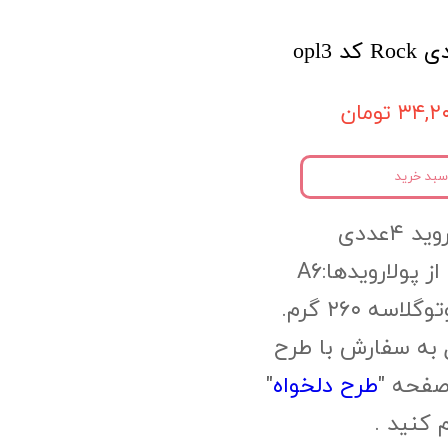
۳۴, تومان
سبد خرید
 ۴عددی
ز پولارویدها:A6
سه ۲۶۰ گرم.
 به سفارش با طرح
صفحه "
طرح دلخواه
"
م کنید .