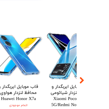
۵ درصد
ل ایربگدار و
قاب موبایل ایربگدار و
قاب موبایل
زدار شیائومی
محافظ لنزدار شیائومی
محافظ لنز
onor X7a
Xiaomi Poco X5pro
Xiaomi Po
5G/Redmi Note 12pro
5G/Redmi No
اتمام