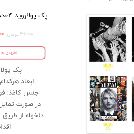
پک پولاروید ۴عددی Rock کد opl3
۲۰۰
۳۶,۰۰۰ تومان
افزودن به 
پک پولاروید
ابعاد هرکدام ا
جنس کاغذ: فوتوگلا
در صورت تمایل
دلخواه از طریق 
اقدا