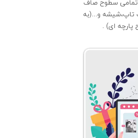
 تمامی سطوح صاف
 تاپ،شیشه و...(به
پارچه ای) .