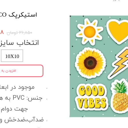
استیکرپک VSCO کد vcs10
۵۰۸
۲۶,۸۵۰ تومان
انتخاب سایز
10X10
افزودن به 
موجود در ابعاد: 10X10 و 
جنس: C
جهت دوام 
ضدآب،ضدخش و مقا