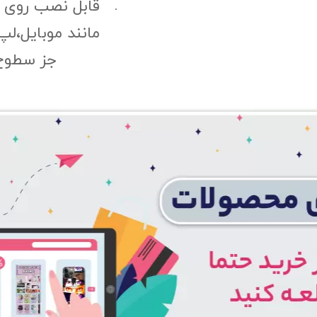
قابل نصب روی
مانند موبایل،لپ
جز سطوح 