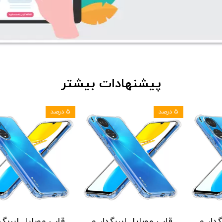
پیشنهادات بیشتر
۵ درصد
۵ درصد
 ایربگدار و
قاب موبایل ایربگدار و
قاب موبایل ا