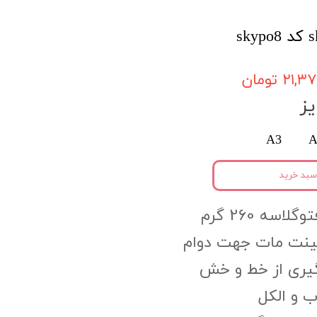
۲۱, تومان
ز
A3
A
سبد خرید
اسه 260 گرم
مینت مات جهت دوام
گیری از خط و خش
 و الکل