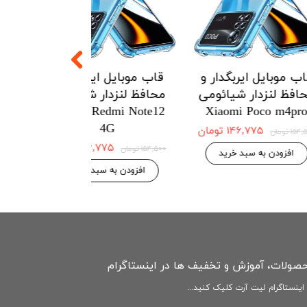
یربگدار و
قاب موبایل ایربگدار و
قاب موبایل ای
ار هواوی
محافظ لنزدار شیائومی
محافظ لنزدار 
Redmi Note12
Xiaomi Poco m4pro
Huawei 
4G
۱۲۱ تومان
۱۴۶,۷۷۵ تومان
۱۵۴,۵۰۰ تومان
۱۴۶,۷۷۵ 
۱۵۴,۵۰۰ تومان
بد خرید
افزودن به سبد خرید
افزودن به سبد
حصولات، آموزش و تخفیف ها در اینستاگرام
ینستاگرام لیت آرت کلیک کنید...