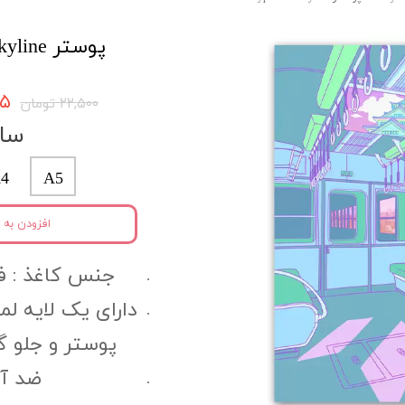
پوستر skyline کد skypo8
۳۷۵
۲۲,۵۰۰ تومان
سای
4
A5
افزودن به 
جنس کاغذ :‌ فتوگل
دارای یک لایه ل
پوستر و جلو 
ضد آب