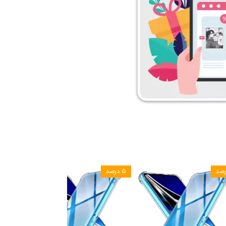
۵ درصد
۵ درصد