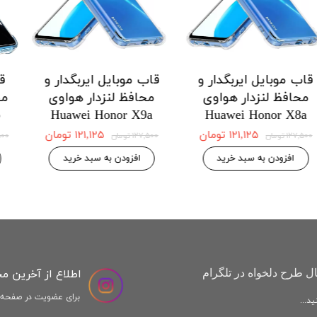
 ایربگدار و
قاب موبایل ایربگدار و
قاب موبایل ا
دار هواوی
محافظ لنزدار هواوی
محافظ لنزد
Honor X9a
Huawei Honor X8a
Huawei H
 موجودی
۱۲۱,۱۲۵ تومان
,۱۲۵
۱۲۷,۵۰۰ تومان
۱۲۷,۵۰۰ تومان
افزودن به سبد خرید
افزودن به س
اطلاع از آخرین م
ل طرح دلخواه در تلگرام
برای عضویت در صفحه ا
د...