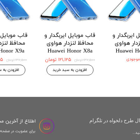
 ایربگدار و
قاب موبایل ایربگدار و
قاب موبایل ا
دار هواوی
محافظ لنزدار هواوی
محافظ لنزد
Honor X9a
Huawei Honor X8a
Huawei H
 موجودی
۱۲۱,۱۲۵ تومان
,۱۲۵
۱۲۷,۵۰۰ تومان
۱۲۷,۵۰۰ تومان
افزودن به سبد خرید
افزودن به س
اطلاع از آخرین م
ل طرح دلخواه در تلگرام
برای عضویت در صفحه ا
د...