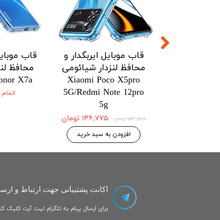
ل ایربگدار و
قاب موبایل ایربگدار و
قاب موبایل
زدار شیائومی
محافظ لنزدار شیائومی
محافظ لنز
onor X7a
Xiaomi Poco X5pro
Xiaomi Po
5G/Redmi Note 12pro
5G/Redmi No
اتمام
5g
۱۴۶,۷۷۵ تومان
۱۴۶,۷۷۵ تومان
۱۵۴,۵۰۰ تومان
 به سبد خرید
افزودن به سبد خرید
اکانت پشتیبانی جهت ارتباط و ارسا
برای ارسال پیام به تلگرام لیت آرت کلیک کنی