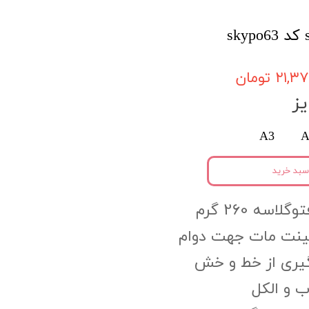
۲۱, تومان
ز
A3
A
سبد خرید
اسه 260 گرم
مینت مات جهت دوام
گیری از خط و خش
 و الکل