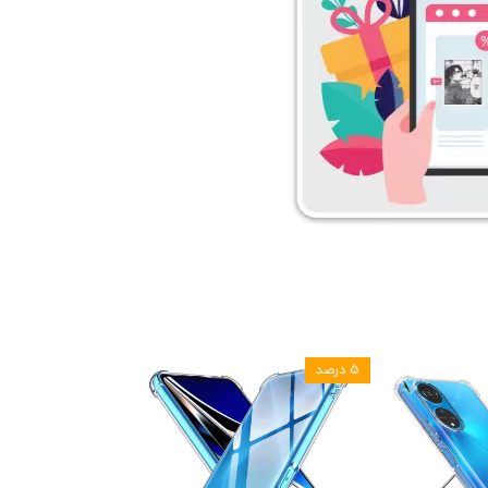
۵ درصد
۵ درصد