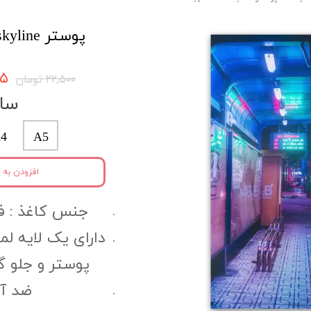
پوستر skyline کد skypo63
۳۷۵
۲۲,۵۰۰ تومان
سای
4
A5
افزودن به 
جنس کاغذ :‌ فتوگل
دارای یک لایه ل
پوستر و جلو 
ضد آب