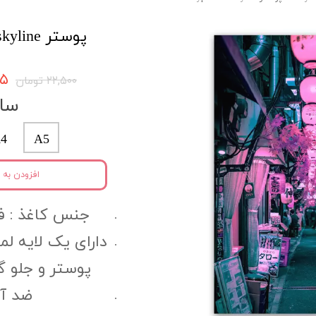
پوستر skyline کد skypo64
۳۷۵
۲۲,۵۰۰ تومان
سای
4
A5
افزودن به 
جنس کاغذ :‌ فتوگل
دارای یک لایه ل
پوستر و جلو 
ضد آب