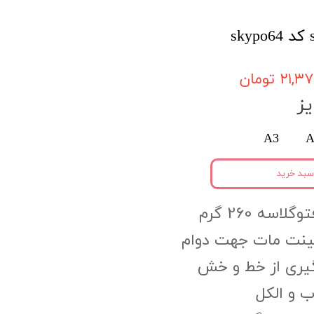
۲۱, تومان
ز
A3
A
سبد خرید
اسه 260 گرم
مینت مات جهت دوام
گیری از خط و خش
 و الکل