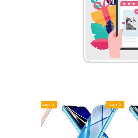
۵ درصد
۵ درصد