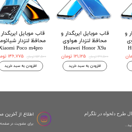
 ایربگدار و
قاب موبایل ایربگدار و
قاب موبایل ا
دار هواوی
محافظ لنزدار هواوی
محافظ لنزد
Honor X9a
Huawei Honor X8a
Huawei H
 موجودی
۱۲۱,۱۲۵ تومان
,۱۲۵
۱۲۷,۵۰۰ تومان
۱۲۷,۵۰۰ تومان
افزودن به سبد خرید
افزودن به س
اطلاع از آخرین م
ل طرح دلخواه در تلگرام
برای عضویت در صفحه ا
د...