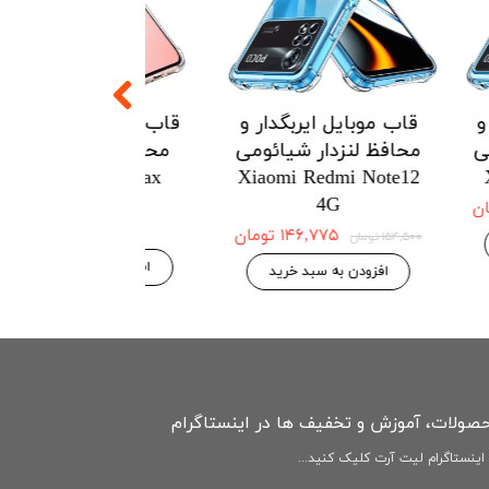
یربگدار و
قاب موبایل ایربگدار و
قاب موبایل ای
ار هواوی
محافظ لنزدار شیائومی
محافظ لنزدار 
Redmi Note12
Xiaomi Poco m4pro
Huawei 
4G
۱۲۱ تومان
۱۴۶,۷۷۵ تومان
۱۵۴,۵۰۰ تومان
۱۴۶,۷۷۵ 
۱۵۴,۵۰۰ تومان
بد خرید
افزودن به سبد خرید
افزودن به سبد
حصولات، آموزش و تخفیف ها در اینستاگرام
ینستاگرام لیت آرت کلیک کنید...