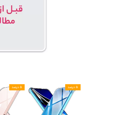
۵ درصد
۵ درصد