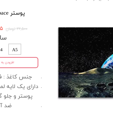
پوستر space کد spo5
۳۷۵
۲۲,۵۰۰ تومان
سای
4
A5
افزودن به 
جنس کاغذ :‌ فتوگل
دارای یک لایه ل
پوستر و جلو 
ضد آب