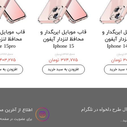
 ایربگدار و
قاب موبایل ایربگدار و
قاب موبایل ا
دار آیفون
محافظ لنزدار آیفون
محافظ لنزد
e 15pro
Iphone 15
Iphone 1
ان
۳۹۴,۵۰۰ تومان
۴۲۴,۵۰۰ تومان
مان
۳۷۴,۷۷۵ تومان
۴۰۳,۲۷۵ تومان
ه سبد خرید
افزودن به سبد خرید
افزودن به س
اطلاع از آخرین م
ل طرح دلخواه در تلگرام
برای عضویت در صفحه ا
د...