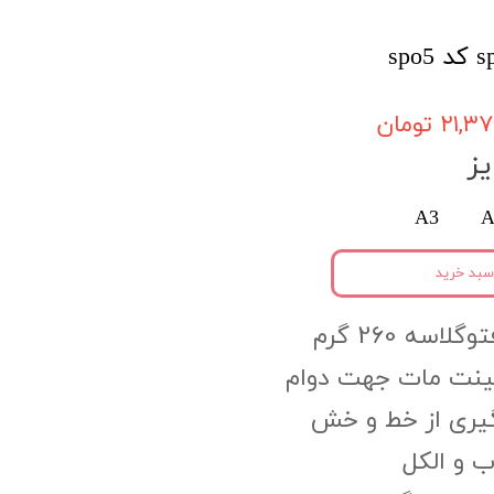
۲۱, تومان
ز
A3
A
سبد خرید
اسه 260 گرم
مینت مات جهت دوام
گیری از خط و خش
 و الکل