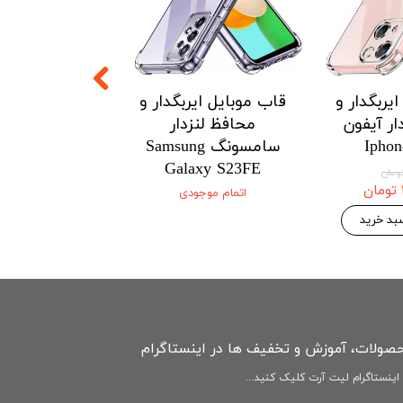
یربگدار و
قاب موبایل ایربگدار و
قاب موبایل ای
ار آیفون
محافظ لنزدار
محافظ لنزدار 
Iphon
سامسونگ Samsung
Xiaomi
3Tpro/k60/HM
Galaxy S23FE
ultra 5G
اتمام موجودی
۱۴۶,۷۷۵ 
۱۵۴,۵۰۰ تومان
بد خرید
افزودن به سبد
حصولات، آموزش و تخفیف ها در اینستاگرام
ینستاگرام لیت آرت کلیک کنید...