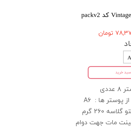
۷۸, تومان
اد
A
سبد خرید
عددی
ز پوستر ها : A6
اسه 260 گرم
مینت مات جهت دوام