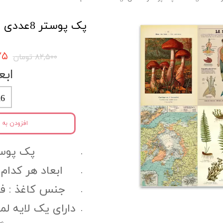
پک پوستر 8عددی Vintage کد packv2
۳۷۵
۸۲,۵۰۰ تومان
ابع
6
افزودن به 
پک پوستر 8 
ابعاد هر کدام ا
جنس کاغذ :‌ فتو گل
دارای یک لایه ل