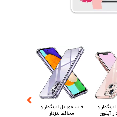
۵ درصد
یربگدار و
قاب موبایل ایربگدار و
قاب موبایل ای
ار آیفون
محافظ لنزدار
محافظ لنزدار 