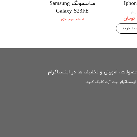
Iphon
سامسونگ Samsung
Xiaomi
3Tpro/k60/HM
Galaxy S23FE
ultra 5G
اتمام موجودی
۱۴۶,۷۷۵ 
۱۵۴,۵۰۰ تومان
بد خرید
افزودن به سبد
حصولات، آموزش و تخفیف ها در اینستاگرام
ینستاگرام لیت آرت کلیک کنید...