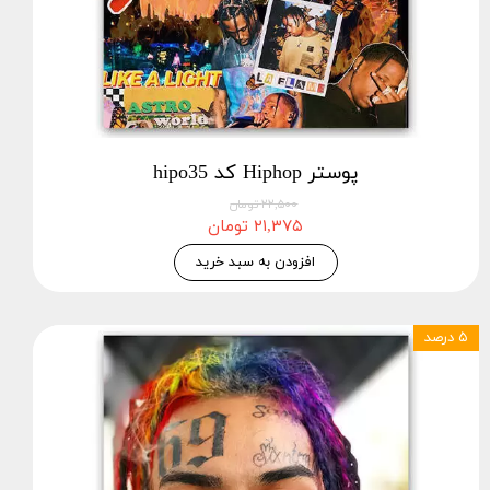
پوستر Hiphop کد hipo35
۲۲,۵۰۰ تومان
۲۱,۳۷۵ تومان
افزودن به سبد خرید
۵ درصد