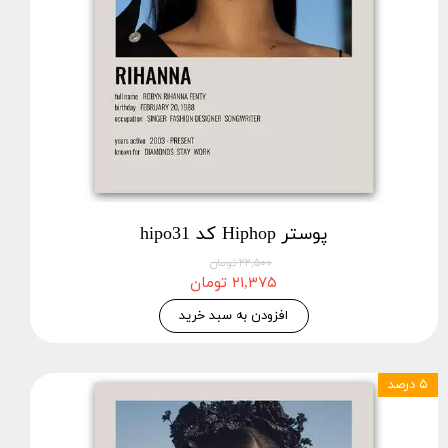
پوستر Hiphop کد hipo31
۲۲,۵۰۰ تومان
۲۱,۳۷۵ تومان
افزودن به سبد خرید
۵ درصد