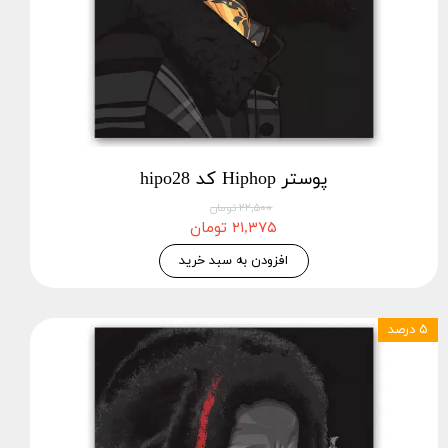
پوستر Hiphop کد hipo28
۲۲,۵۰۰ تومان
۲۱,۳۷۵ تومان
افزودن به سبد خرید
۵ درصد