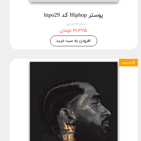
پوستر Hiphop کد hipo29
۲۲,۵۰۰ تومان
۲۱,۳۷۵ تومان
افزودن به سبد خرید
۵ درصد