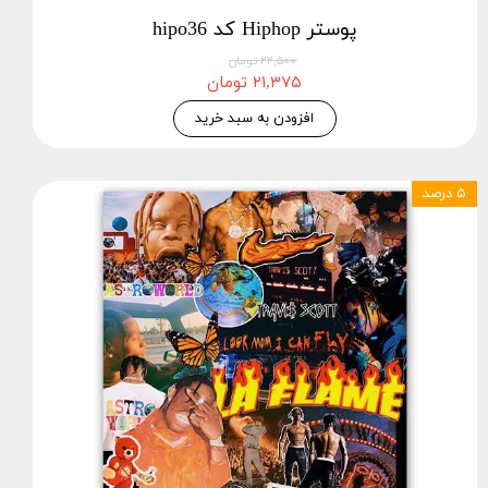
پوستر Hiphop کد hipo36
۲۲,۵۰۰ تومان
۲۱,۳۷۵ تومان
افزودن به سبد خرید
۵ درصد