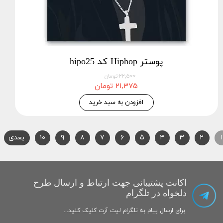
پوستر Hiphop کد hipo25
۲۲,۵۰۰ تومان
۲۱,۳۷۵ تومان
افزودن به سبد خرید
۱
۲
۳
۴
۵
۶
۷
۸
۹
۱۰
بعدی
اکانت پشتیبانی جهت ارتباط و ارسال طرح
دلخواه در تلگرام
برای ارسال پیام به تلگرام لیت آرت کلیک کنید...