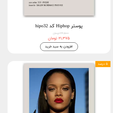
پوستر Hiphop کد hipo32
۲۲,۵۰۰ تومان
۲۱,۳۷۵ تومان
افزودن به سبد خرید
۵ درصد