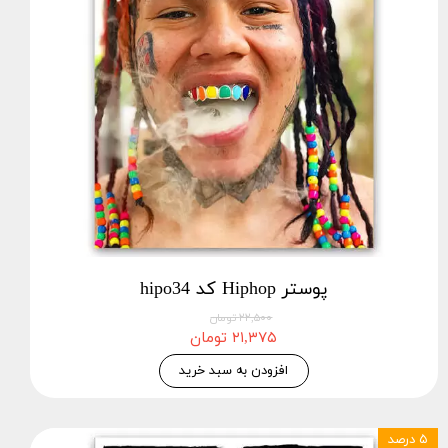
پوستر Hiphop کد hipo34
۲۲,۵۰۰ تومان
۲۱,۳۷۵ تومان
افزودن به سبد خرید
۵ درصد