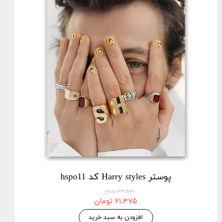
پوستر Harry styles کد hspo11
۲۲,۵۰۰ تومان
۲۱,۳۷۵ تومان
افزودن به سبد خرید