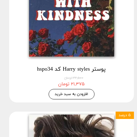
پوستر Harry styles کد hspo34
۲۲,۵۰۰ تومان
۲۱,۳۷۵ تومان
افزودن به سبد خرید
۵ درصد