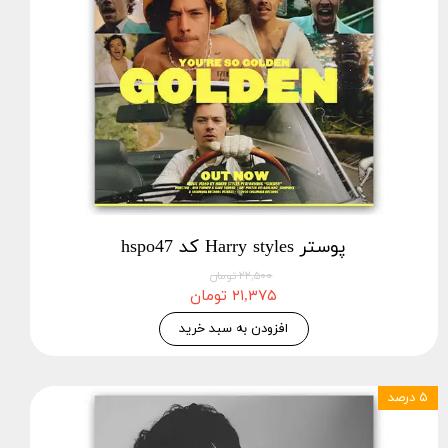
پوستر Harry styles کد hspo47
۲۲,۵۰۰ تومان
۲۱,۳۷۵ تومان
افزودن به سبد خرید
۵ درصد