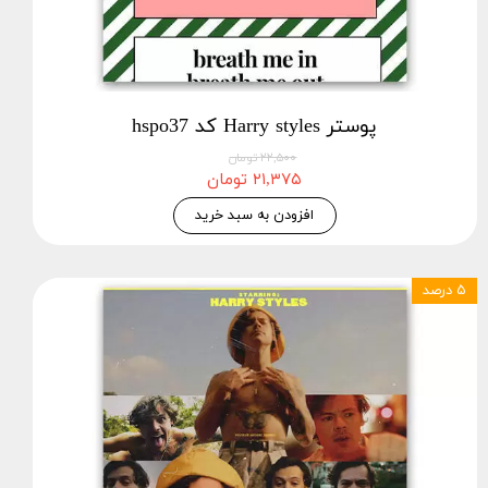
پوستر Harry styles کد hspo37
۲۲,۵۰۰ تومان
۲۱,۳۷۵ تومان
افزودن به سبد خرید
۵ درصد