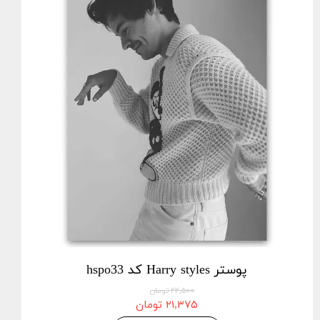
پوستر Harry styles کد hspo33
۲۲,۵۰۰ تومان
۲۱,۳۷۵ تومان