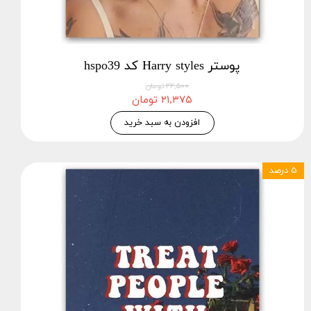
پوستر Harry styles کد hspo39
۲۲,۵۰۰ تومان
۲۱,۳۷۵ تومان
افزودن به سبد خرید
۵ درصد