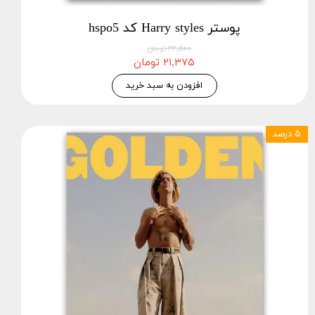
پوستر Harry styles کد hspo5
۲۲,۵۰۰ تومان
۲۱,۳۷۵ تومان
افزودن به سبد خرید
۵ درصد