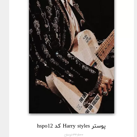
پوستر Harry styles کد hspo12
۲۲,۵۰۰ تومان