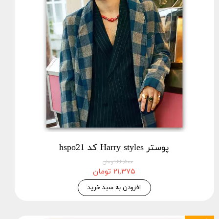
پوستر Harry styles کد hspo21
۲۲,۵۰۰ تومان
۲۱,۳۷۵ تومان
افزودن به سبد خرید