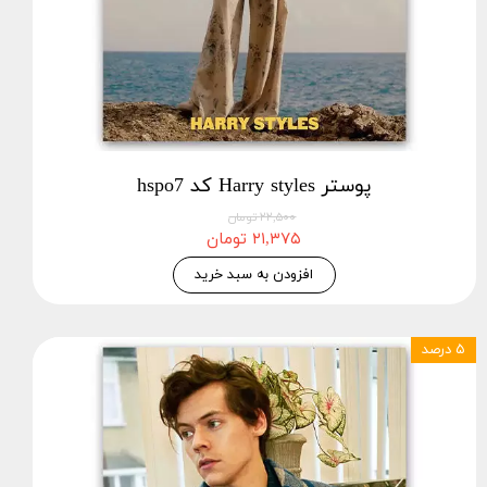
پوستر Harry styles کد hspo7
۲۲,۵۰۰ تومان
۲۱,۳۷۵ تومان
افزودن به سبد خرید
۵ درصد