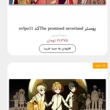
پوستر The promised neverlandکد nvlpo11
۲۲,۵۰۰ تومان
۲۱,۳۷۵ تومان
افزودن به سبد خرید
۵ درصد