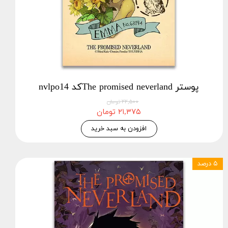
پوستر The promised neverlandکد nvlpo14
۲۲,۵۰۰ تومان
۲۱,۳۷۵ تومان
افزودن به سبد خرید
۵ درصد