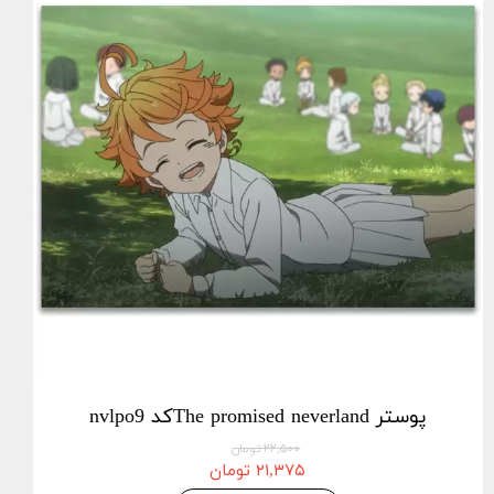
پوستر The promised neverlandکد nvlpo9
۲۲,۵۰۰ تومان
۲۱,۳۷۵ تومان