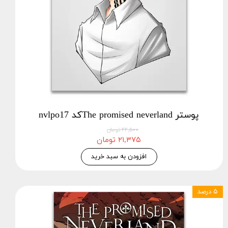
پوستر The promised neverlandکد nvlpo17
۲۲,۵۰۰ تومان
۲۱,۳۷۵ تومان
افزودن به سبد خرید
۵ درصد