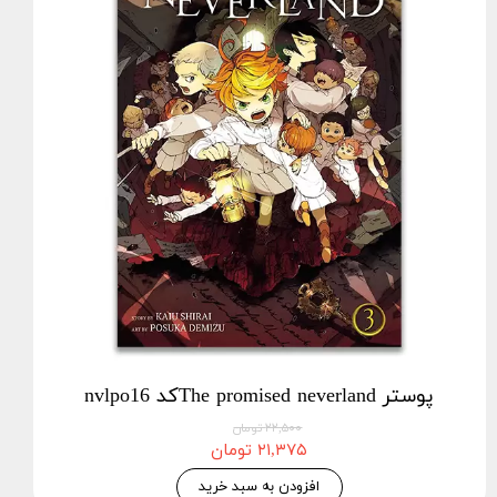
پوستر The promised neverlandکد nvlpo16
۲۲,۵۰۰ تومان
۲۱,۳۷۵ تومان
افزودن به سبد خرید