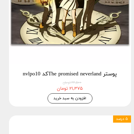
پوستر The promised neverlandکد nvlpo10
۲۲,۵۰۰ تومان
۲۱,۳۷۵ تومان
افزودن به سبد خرید
۵ درصد