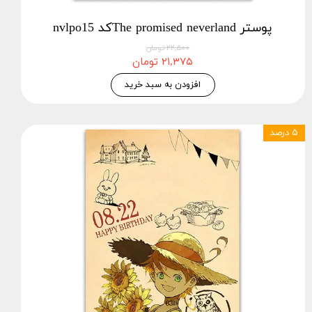
پوستر The promised neverlandکد nvlpo15
۲۲,۵۰۰ تومان
۲۱,۳۷۵ تومان
افزودن به سبد خرید
۵ درصد