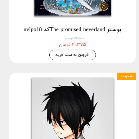
پوستر The promised neverlandکد nvlpo18
۲۲,۵۰۰ تومان
۲۱,۳۷۵ تومان
افزودن به سبد خرید
۵ درصد