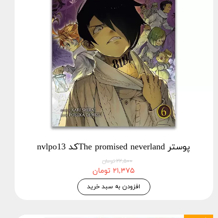
پوستر The promised neverlandکد nvlpo13
۲۲,۵۰۰ تومان
۲۱,۳۷۵ تومان
افزودن به سبد خرید