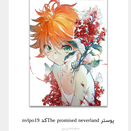
پوستر The promised neverlandکد nvlpo19
۲۲,۵۰۰ تومان