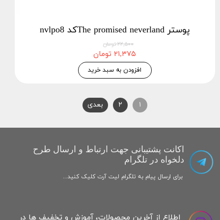
پوستر The promised neverlandکد nvlpo8
۲۲,۵۰۰ تومان
۲۱,۳۷۵ تومان
افزودن به سبد خرید
۱
۲
بعدی
اکانت پشتیبانی جهت ارتباط و ارسال طرح
دلخواه در تلگرام
برای ارسال پیام به تلگرام لیت آرت کلیک کنید...
اطلاع از آخرین محصولات، آموزش و تخفیف ها در