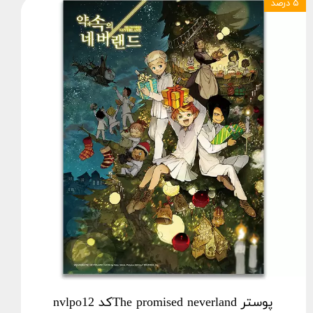
۵ درصد
پوستر The promised neverlandکد nvlpo12