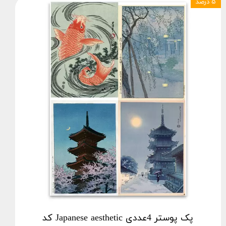
۵ درصد
پک پوستر 4عددی Japanese aesthetic کد