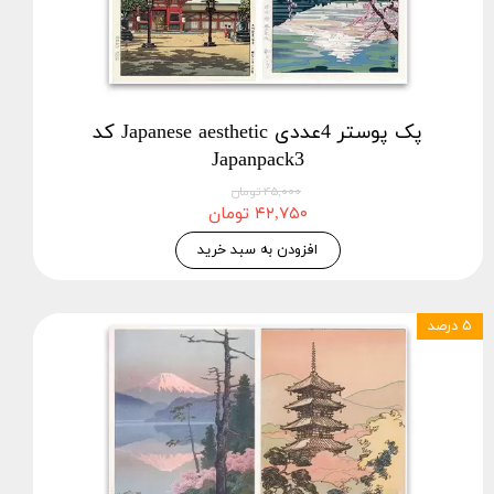
پک پوستر 4عددی Japanese aesthetic کد
Japanpack3
۴۵,۰۰۰ تومان
۴۲,۷۵۰ تومان
افزودن به سبد خرید
۵ درصد