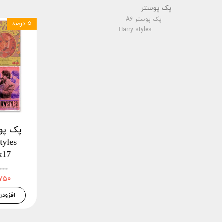
پک پوستر
پک پوستر A6
۵ درصد
Harry styles
k17
۴۵,۰۰۰
۴۲,۷۵۰
افزودن