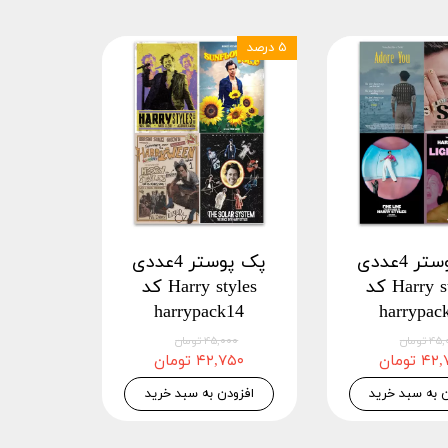
۵ درصد
پک پوستر 4عددی
پک پوستر 4عددی
Harry styles کد
Harry styles کد
harrypack14
harrypac
 تومان
۴۵,۰۰۰ تومان
 تومان
۴۲,۷۵۰ تومان
ن به سبد خرید
افزودن به سبد خرید