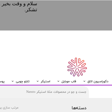
سلام و وقت بخیر .
تشکر.
دکوراسیون اتاق
قاب موبایل
استیکر
تابلو چوبی
پوس
ریسه LED
قاب موبایل Samsung
قاب موبایل Huawei
قاب موبایل Xiaomi
قاب موبایل Iphone
تابلو چوبی A5
دسته‌ها
مرتب سازی بر