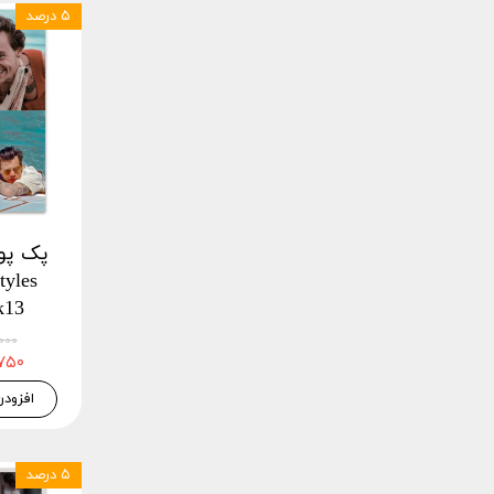
۵ درصد
k13
۴۵,۰۰۰
۴۲,۷۵۰
افزودن
۵ درصد