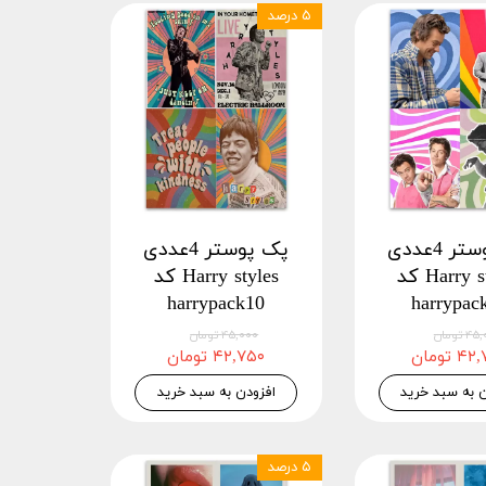
۵ درصد
پک پوستر 4عددی
پک پوستر 4عددی
Harry styles کد
Harry styles کد
harrypack10
harrypac
 تومان
۴۵,۰۰۰ تومان
 تومان
۴۲,۷۵۰ تومان
ن به سبد خرید
افزودن به سبد خرید
۵ درصد