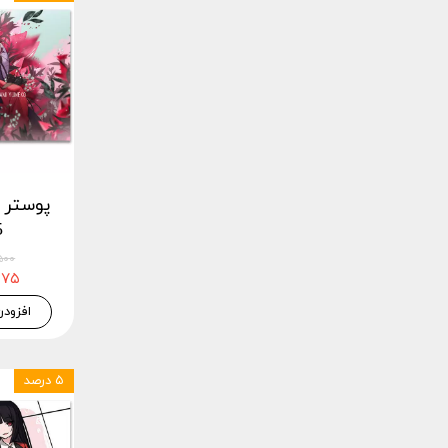
5
۲۲,۵۰۰
۲۱,۳۷۵
افزودن
۵ درصد