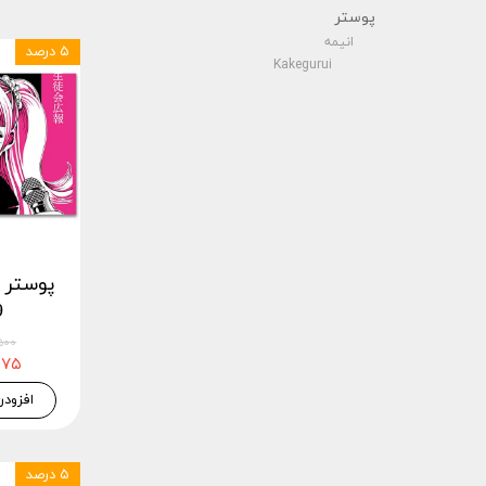
پوستر
انیمه
۵ درصد
Kakegurui
9
۲۲,۵۰۰
۲۱,۳۷۵
افزودن
۵ درصد