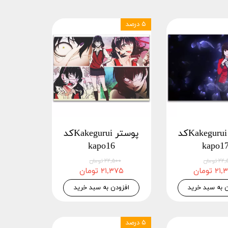
۵ درصد
پوستر Kakeguruiکد
پوستر Kakeguruiکد
kapo16
kapo1
 تومان
۲۲,۵۰۰ تومان
 تومان
۲۱,۳۷۵ تومان
ن به سبد خرید
افزودن به سبد خرید
۵ درصد