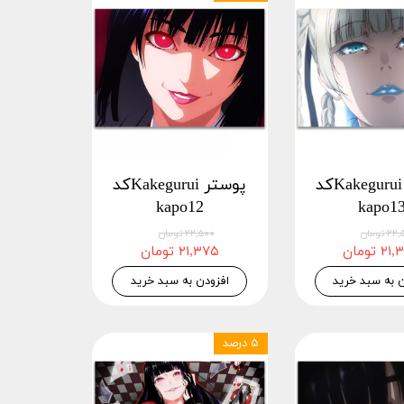
پوستر Kakeguruiکد
پوستر Kakeguruiکد
kapo12
kapo1
 تومان
۲۲,۵۰۰ تومان
 تومان
۲۱,۳۷۵ تومان
ن به سبد خرید
افزودن به سبد خرید
۵ درصد