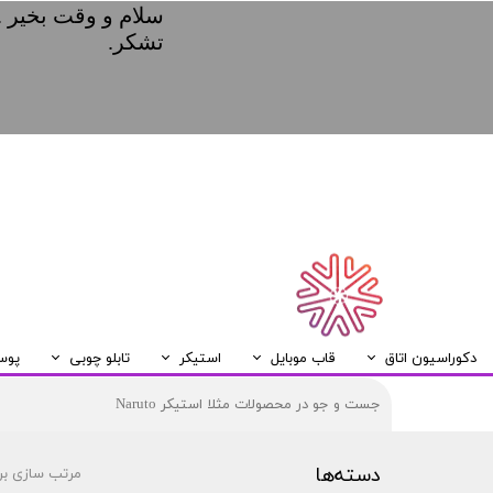
سلام و وقت بخیر .
تشکر.
دکوراسیون اتاق
قاب موبایل
استیکر
تابلو چوبی
پوس
ریسه LED
قاب موبایل Samsung
قاب موبایل Huawei
قاب موبایل Xiaomi
قاب موبایل Iphone
تابلو چوبی A5
دسته‌ها
مرتب سازی بر