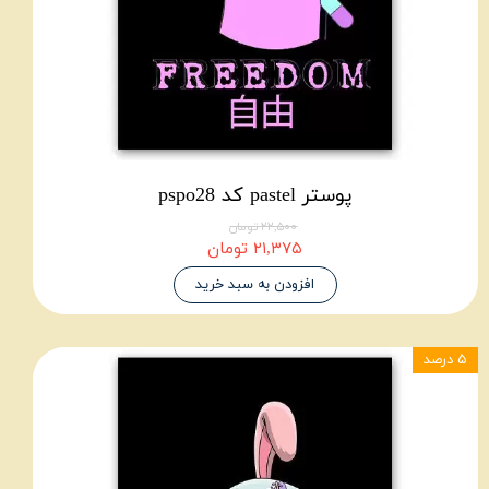
پوستر pastel کد pspo28
۲۲,۵۰۰ تومان
۲۱,۳۷۵ تومان
افزودن به سبد خرید
۵ درصد