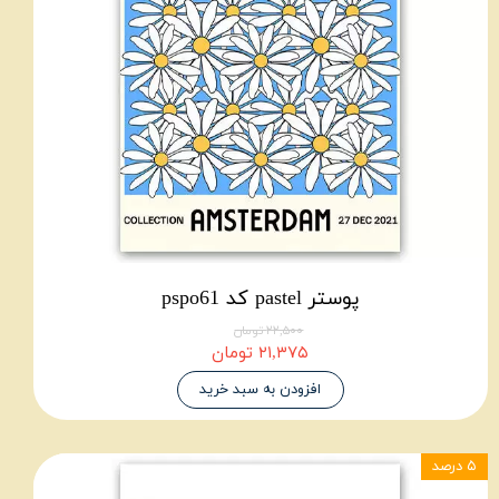
پوستر pastel کد pspo61
۲۲,۵۰۰ تومان
۲۱,۳۷۵ تومان
افزودن به سبد خرید
۵ درصد