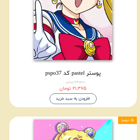
پوستر pastel کد pspo37
۲۲,۵۰۰ تومان
۲۱,۳۷۵ تومان
افزودن به سبد خرید
۵ درصد