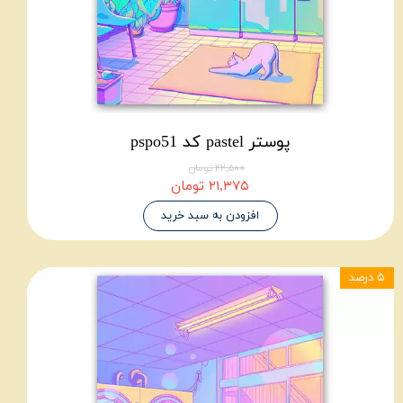
پوستر pastel کد pspo51
۲۲,۵۰۰ تومان
۲۱,۳۷۵ تومان
افزودن به سبد خرید
۵ درصد