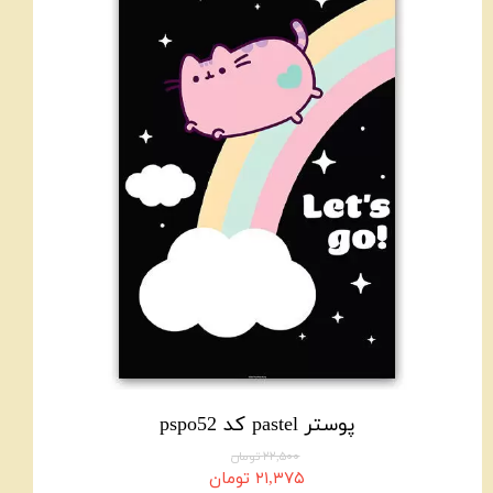
پوستر pastel کد pspo52
۲۲,۵۰۰ تومان
۲۱,۳۷۵ تومان