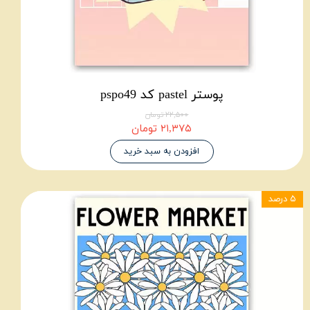
پوستر pastel کد pspo49
۲۲,۵۰۰ تومان
۲۱,۳۷۵ تومان
افزودن به سبد خرید
۵ درصد