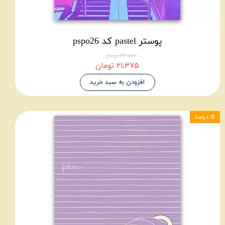
پوستر pastel کد pspo26
۲۲,۵۰۰ تومان
۲۱,۳۷۵ تومان
افزودن به سبد خرید
۵ درصد