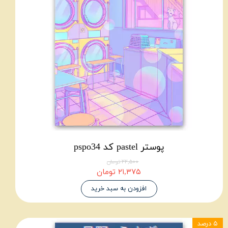
پوستر pastel کد pspo34
۲۲,۵۰۰ تومان
۲۱,۳۷۵ تومان
افزودن به سبد خرید
۵ درصد