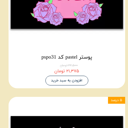
پوستر pastel کد pspo31
۲۲,۵۰۰ تومان
۲۱,۳۷۵ تومان
افزودن به سبد خرید
۵ درصد