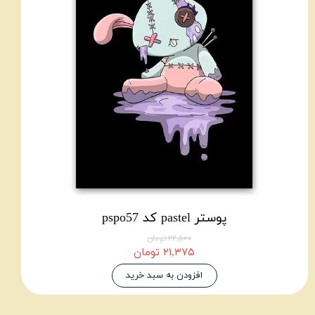
پوستر pastel کد pspo57
۲۲,۵۰۰ تومان
۲۱,۳۷۵ تومان
افزودن به سبد خرید