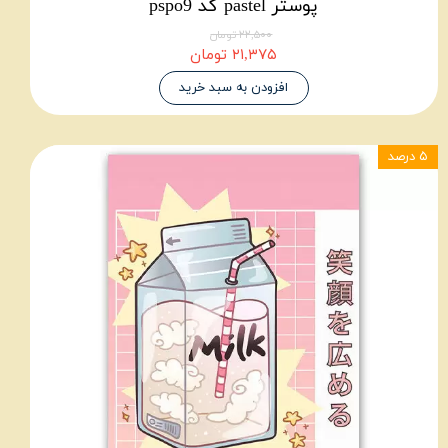
پوستر pastel کد pspo9
۲۲,۵۰۰ تومان
۲۱,۳۷۵ تومان
افزودن به سبد خرید
۵ درصد