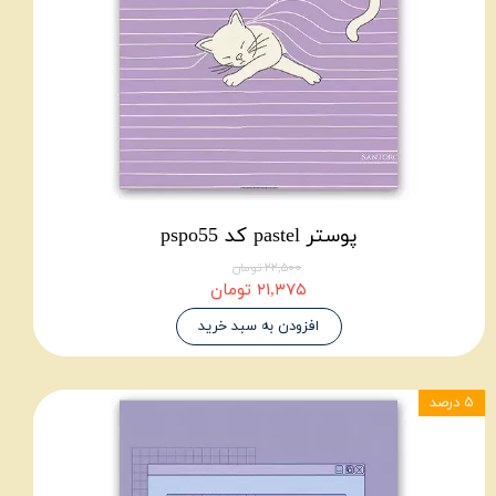
پوستر pastel کد pspo55
۲۲,۵۰۰ تومان
۲۱,۳۷۵ تومان
افزودن به سبد خرید
۵ درصد