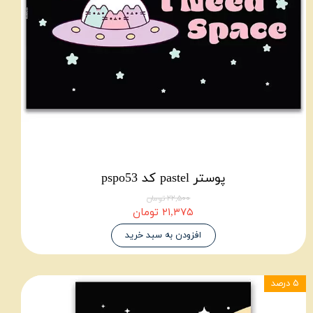
پوستر pastel کد pspo53
۲۲,۵۰۰ تومان
۲۱,۳۷۵ تومان
افزودن به سبد خرید
۵ درصد