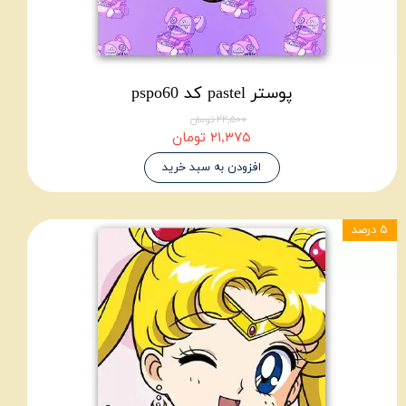
پوستر pastel کد pspo60
۲۲,۵۰۰ تومان
۲۱,۳۷۵ تومان
افزودن به سبد خرید
۵ درصد