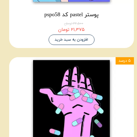
پوستر pastel کد pspo58
۲۲,۵۰۰ تومان
۲۱,۳۷۵ تومان
افزودن به سبد خرید
۵ درصد