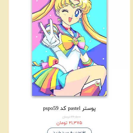
پوستر pastel کد pspo59
۲۲,۵۰۰ تومان
۲۱,۳۷۵ تومان
افزودن به سبد خرید