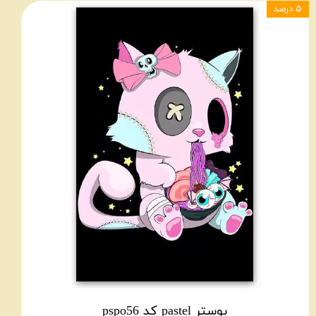
۵ درصد
پوستر pastel کد pspo56