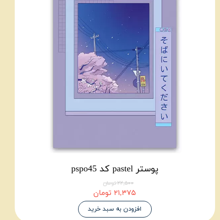
پوستر pastel کد pspo45
۲۲,۵۰۰ تومان
۲۱,۳۷۵ تومان
افزودن به سبد خرید