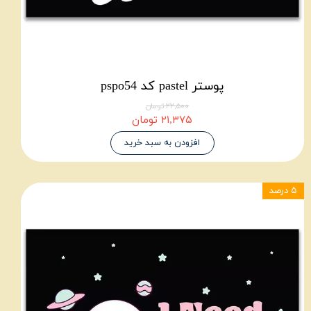
پوستر pastel کد pspo54
۲۲,۵۰۰ تومان
۲۱,۳۷۵ تومان
افزودن به سبد خرید
۵ درصد