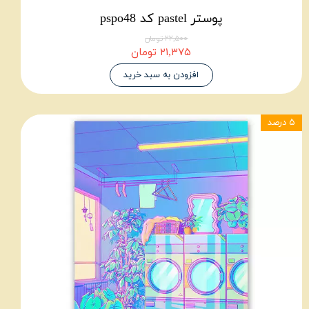
پوستر pastel کد pspo48
۲۲,۵۰۰ تومان
۲۱,۳۷۵ تومان
افزودن به سبد خرید
۵ درصد