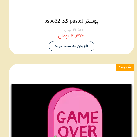
پوستر pastel کد pspo32
۲۲,۵۰۰ تومان
۲۱,۳۷۵ تومان
افزودن به سبد خرید
۵ درصد