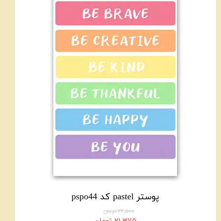
پوستر pastel کد pspo44
۲۲,۵۰۰ تومان