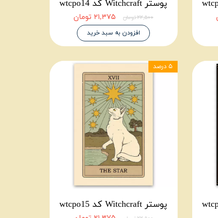
پوستر Witchcraft کد wtcpo14
۲۱,۳۷۵ تومان
۲۲,۵۰۰ تومان
افزودن به سبد خرید
۵ درصد
پوستر Witchcraft کد wtcpo15