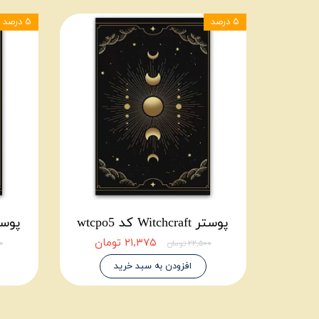
۵ درصد
۵ درصد
پوستر Witchcraft کد wtcpo5
پوستر itchcraft
۲۱,۳۷۵ تومان
۲۲,۵۰۰ تومان
۰۰
افزودن به سبد خرید