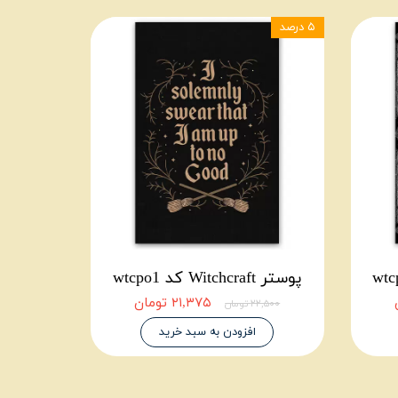
۵ درصد
پوستر Witchcraft کد wtcpo1
۲۱,۳۷۵ تومان
۲۲,۵۰۰ تومان
افزودن به سبد خرید