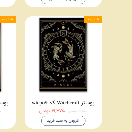
۵ درصد
۵ درصد
پوستر Witchcraft کد wtcpo9
پوستر itchcraft
۲۱,۳۷۵ تومان
۲۲,۵۰۰ تومان
۰۰
افزودن به سبد خرید