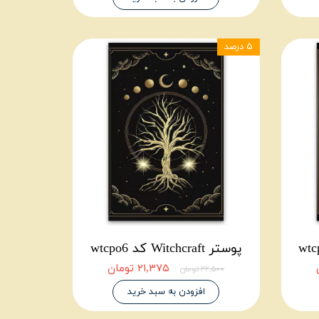
۵ درصد
پوستر Witchcraft کد wtcpo6
۲۱,۳۷۵ تومان
۲۲,۵۰۰ تومان
افزودن به سبد خرید