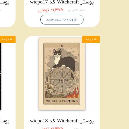
پوستر Witchcraft کد wtcpo17
پوستر Witchcraft ک
۲۱,۳۷۵ تومان
۲۲,۵۰۰ تومان
۰۰
افزودن به سبد خرید
۵ درصد
۵ درصد
پوستر Witchcraft کد wtcpo18
پوستر Witchcraft ک