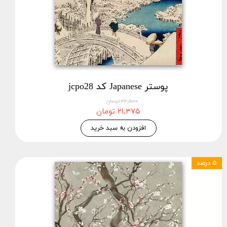
پوستر Japanese کد jcpo28
۲۲,۵۰۰ تومان
۲۱,۳۷۵ تومان
افزودن به سبد خرید
۵ درصد