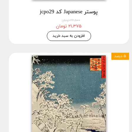
پوستر Japanese کد jcpo29
۲۲,۵۰۰ تومان
۲۱,۳۷۵ تومان
افزودن به سبد خرید
۵ درصد