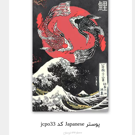
پوستر Japanese کد jcpo33
۲۲,۵۰۰ تومان