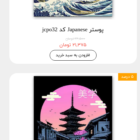
پوستر Japanese کد jcpo32
۲۲,۵۰۰ تومان
۲۱,۳۷۵ تومان
افزودن به سبد خرید
۵ درصد