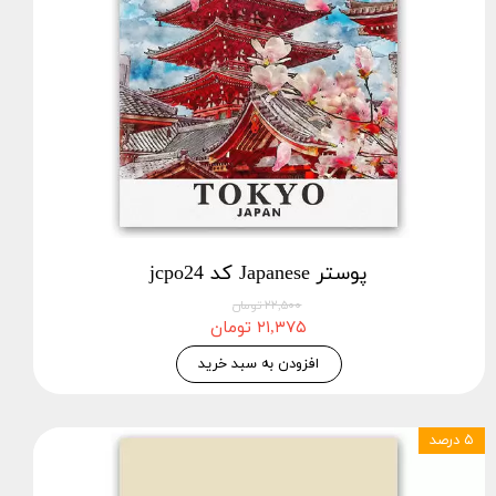
پوستر Japanese کد jcpo24
۲۲,۵۰۰ تومان
۲۱,۳۷۵ تومان
افزودن به سبد خرید
۵ درصد