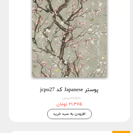
پوستر Japanese کد jcpo27
۲۲,۵۰۰ تومان
۲۱,۳۷۵ تومان
افزودن به سبد خرید