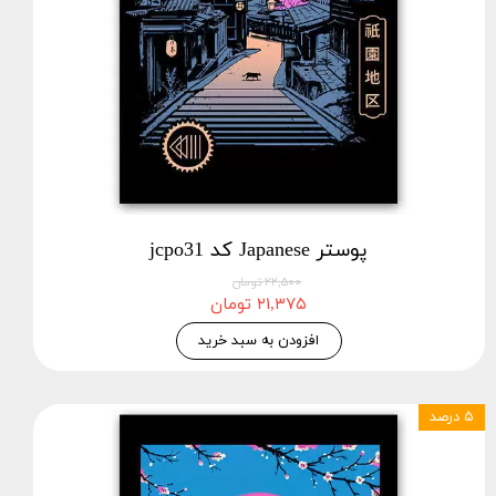
پوستر Japanese کد jcpo31
۲۲,۵۰۰ تومان
۲۱,۳۷۵ تومان
افزودن به سبد خرید
۵ درصد