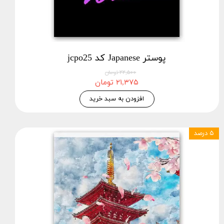
پوستر Japanese کد jcpo25
۲۲,۵۰۰ تومان
۲۱,۳۷۵ تومان
افزودن به سبد خرید
۵ درصد