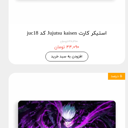
استیکر کارت Jujutsu kaisen کد juc18
۴۶,۴۱۰ تومان
۴۴,۰۹۰ تومان
افزودن به سبد خرید
۵ درصد