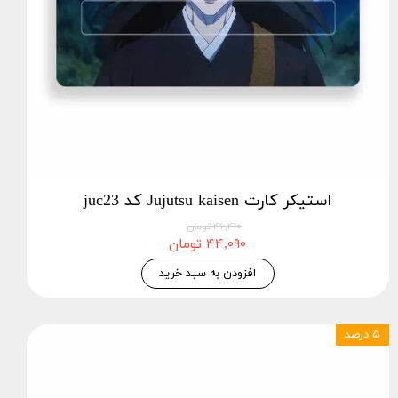
استیکر کارت Jujutsu kaisen کد juc23
۴۶,۴۱۰ تومان
۴۴,۰۹۰ تومان
افزودن به سبد خرید
۵ درصد