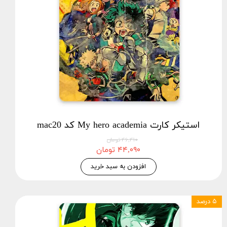
استیکر کارت My hero academia کد mac20
۴۶,۴۱۰ تومان
۴۴,۰۹۰ تومان
افزودن به سبد خرید
۵ درصد