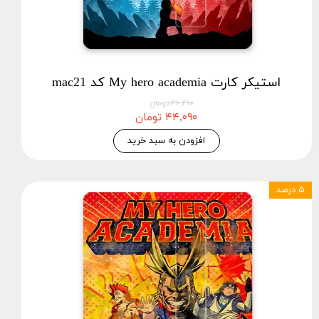
استیکر کارت My hero academia کد mac21
۴۶,۴۱۰ تومان
۴۴,۰۹۰ تومان
افزودن به سبد خرید
۵ درصد