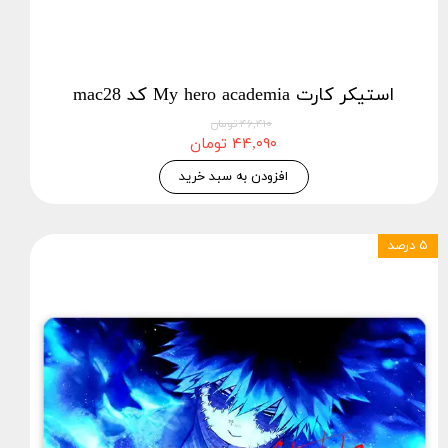
استیکر کارت My hero academia کد mac28
۴۶,۴۱۰ تومان
۴۴,۰۹۰ تومان
افزودن به سبد خرید
۵ درصد