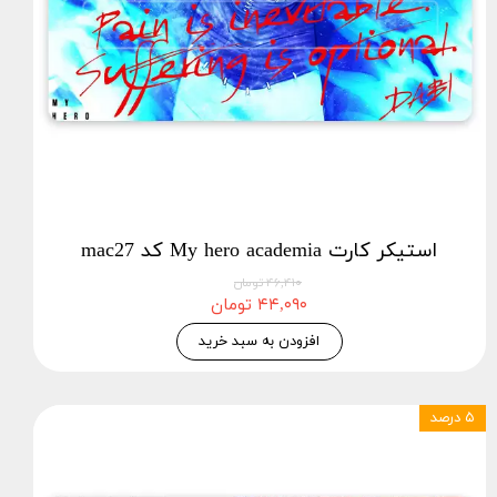
استیکر کارت My hero academia کد mac27
۴۶,۴۱۰ تومان
۴۴,۰۹۰ تومان
افزودن به سبد خرید
۵ درصد