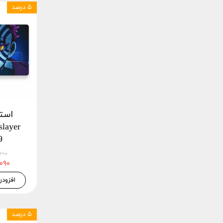
۵ درصد
است
9
۴۶,۴۱۰
۴۴,۰۹۰
افزودن
۵ درصد