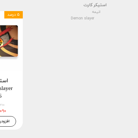
استیکر کارت
انیمه
۵ درصد
Demon slayer
است
6
۴۶,۴۱۰
۴۴,۰۹۰
افزودن