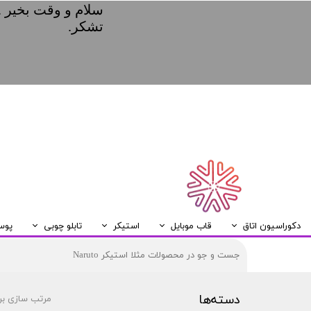
سلام و وقت بخیر .
تشکر.
دکوراسیون اتاق
قاب موبایل
استیکر
تابلو چوبی
پوس
ریسه LED
قاب موبایل Samsung
قاب موبایل Huawei
قاب موبایل Xiaomi
قاب موبایل Iphone
تابلو چوبی A5
دسته‌ها
مرتب سازی بر