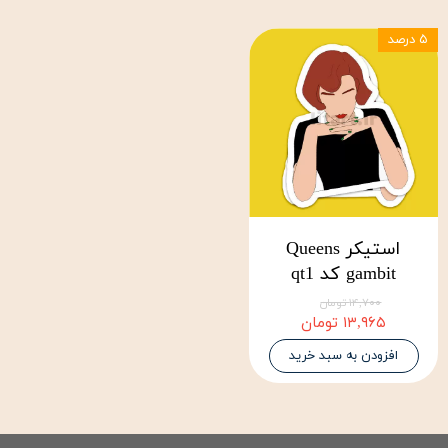
۵ درصد
استیکر Queens
gambit کد qt1
۱۴,۷۰۰ تومان
۱۳,۹۶۵ تومان
افزودن به سبد خرید