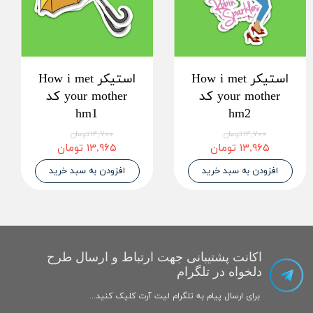
استیکر How i met
استیکر How i met
your mother کد
your mother کد
hm1
hm2
۱۴,۷۰۰ تومان
۱۴,۷۰۰ تومان
۱۳,۹۶۵ تومان
۱۳,۹۶۵ تومان
افزودن به سبد خرید
افزودن به سبد خرید
اکانت پشتیبانی جهت ارتباط و ارسال طرح
دلخواه در تلگرام
برای ارسال پیام به تلگرام لیت آرت کلیک کنید...