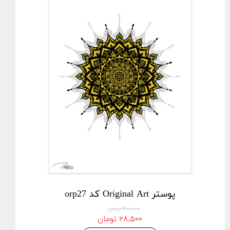
پوستر Original Art کد orp27
۳۰,۰۰۰ تومان
۲۸,۵۰۰ تومان