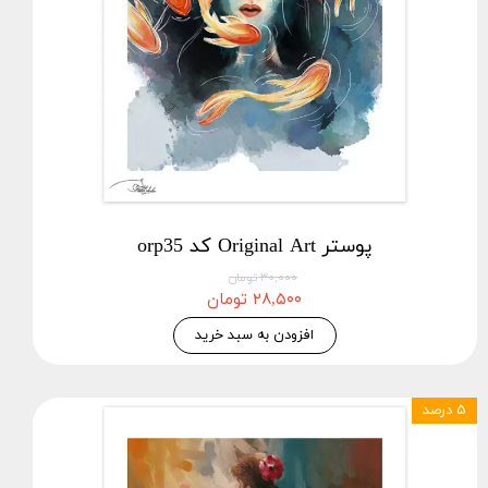
پوستر Original Art کد orp35
۳۰,۰۰۰ تومان
۲۸,۵۰۰ تومان
افزودن به سبد خرید
۵ درصد