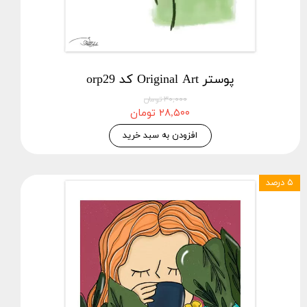
پوستر Original Art کد orp29
۳۰,۰۰۰ تومان
۲۸,۵۰۰ تومان
افزودن به سبد خرید
۵ درصد