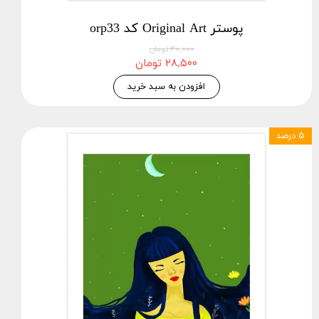
پوستر Original Art کد orp33
۳۰,۰۰۰ تومان
۲۸,۵۰۰ تومان
افزودن به سبد خرید
۵ درصد