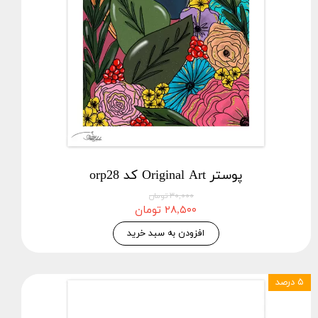
پوستر Original Art کد orp28
۳۰,۰۰۰ تومان
۲۸,۵۰۰ تومان
افزودن به سبد خرید
۵ درصد