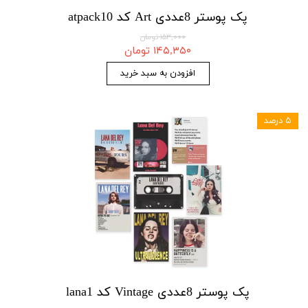
پک پوستر 8عددی Art کد atpack10
۱۵۳,۰۰۰ تومان
۱۴۵,۳۵۰ تومان
افزودن به سبد خرید
۵ درصد
پک پوستر 8عددی Vintage کد lana1