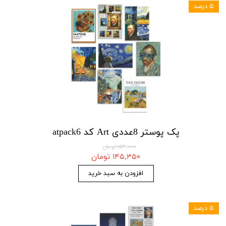
۵ درصد
پک پوستر 8عددی Art کد atpack6
۱۵۳,۰۰۰ تومان
۱۴۵,۳۵۰ تومان
افزودن به سبد خرید
۵ درصد