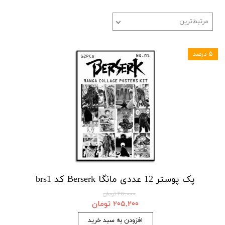
مرتبط‌ترین
۵ درصد
پک پوستر 12 عددی مانگا Berserk کد brs1
۲۱۶,۰۰۰ تومان
۲۰۵,۲۰۰ تومان
افزودن به سبد خرید