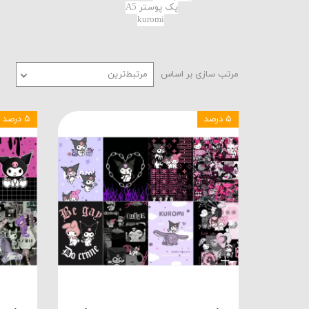
پک پوستر A5
kuromi
مرتب سازی بر اساس
مرتبط‌ترین
۵ درصد
۵ درصد