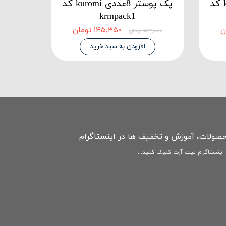
پک پوستر 8عددی kuromi کد
پک پوستر 8عددی kuromi کد
krmpack1
۱۴۵,۳۵۰ تومان
۱۵۳,۰۰۰ تومان
افزودن به سبد خرید
حصولات، آموزش و تخفیف ها در اینستاگرام
ینستاگرام لیت آرت کلیک کنید...