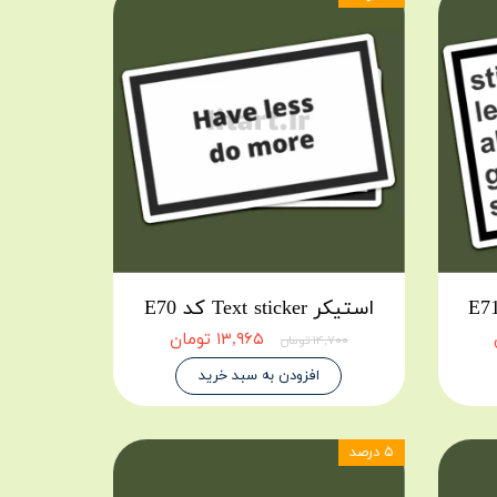
استیکر Text sticker کد E70
۱۳,۹۶۵ تومان
۱۴,۷۰۰ تومان
افزودن به سبد خرید
۵ درصد