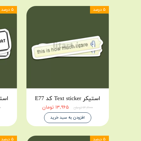
۵ درصد
۵ درصد
استیکر Text sticker کد E77
استیکر icker
۱۳,۹۶۵ تومان
۱۴,۷۰۰ تومان
۰۰
افزودن به سبد خرید
۵ درصد
۵ درصد