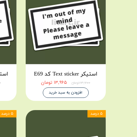
استیکر Text sticker کد E69
استیکر icker
۱۳,۹۶۵ تومان
۱۴,۷۰۰ تومان
۰۰
افزودن به سبد خرید
۵ درصد
۵ درصد