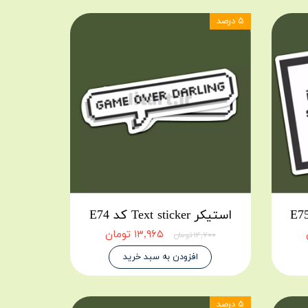
۵ درصد
استیکر Text sticker کد E74
۱۳,۹۶۵ تومان
۱۴,۷۰۰ تومان
افزودن به سبد خرید
۵ درصد