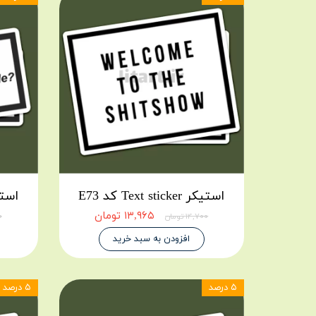
استیکر Text sticker کد E73
استیکر icker
۱۳,۹۶۵ تومان
۱۴,۷۰۰ تومان
۰۰
افزودن به سبد خرید
۵ درصد
۵ درصد