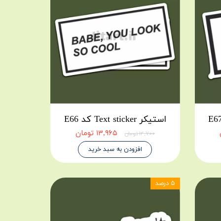
استیکر Text sticker کد E66
۱۳,۹۶۵ تومان
۱۴,۷۰۰ تومان
افزودن به سبد خرید
۵ درصد