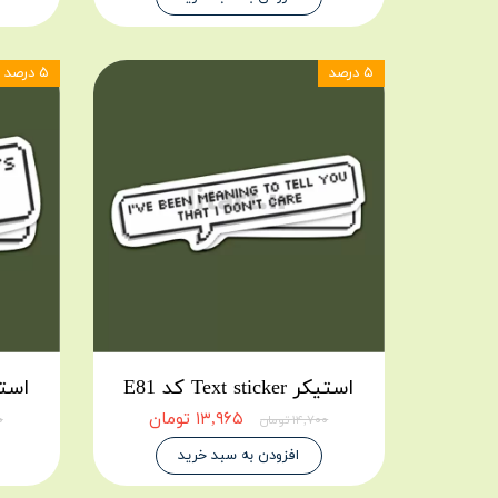
۵ درصد
۵ درصد
استیکر Text sticker کد E81
استیکر icker
۱۳,۹۶۵ تومان
۱۴,۷۰۰ تومان
۰۰
افزودن به سبد خرید