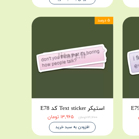
۵ درصد
استیکر Text sticker کد E78
۱۳,۹۶۵ تومان
۱۴,۷۰۰ تومان
افزودن به سبد خرید