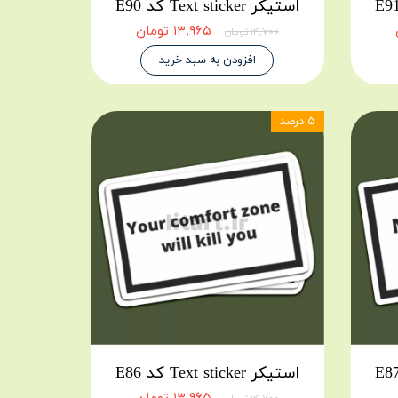
استیکر Text sticker کد E90
۱۳,۹۶۵ تومان
۱۴,۷۰۰ تومان
افزودن به سبد خرید
۵ درصد
استیکر Text sticker کد E86