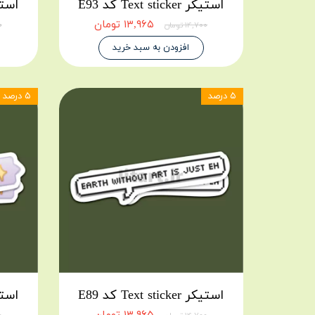
استیکر Text sticker کد E93
استیکر icker
۱۳,۹۶۵ تومان
۱۴,۷۰۰ تومان
۰۰
افزودن به سبد خرید
۵ درصد
۵ درصد
استیکر Text sticker کد E89
استیکر icker