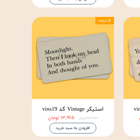
۵ درصد
استیکر Vintage کد vins19
۱۳,۹۶۵ تومان
۱۴,۷۰۰ تومان
افزودن به سبد خرید