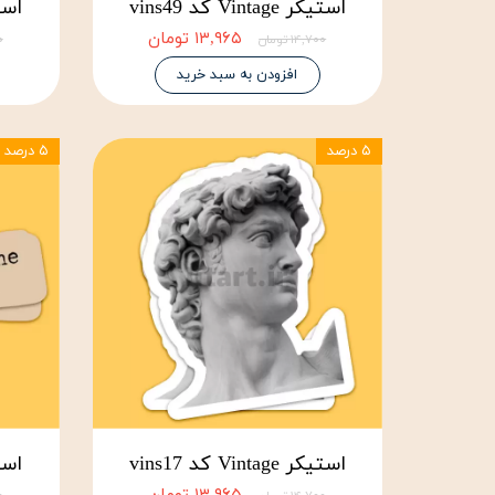
استیکر Vintage کد vins49
استیکر ge
۱۳,۹۶۵ تومان
۱۴,۷۰۰ تومان
۰۰
افزودن به سبد خرید
۵ درصد
۵ درصد
استیکر Vintage کد vins17
استیکر ge