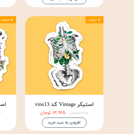
۵ درصد
۵ درصد
استیکر Vintage کد vins13
استیکر ge
۱۳,۹۶۵ تومان
۱۴,۷۰۰ تومان
۰۰
افزودن به سبد خرید