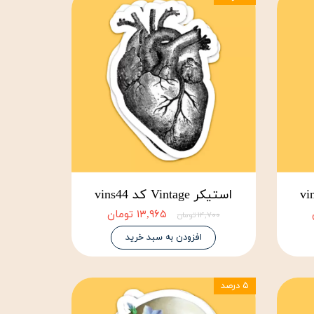
استیکر Vintage کد vins44
۱۳,۹۶۵ تومان
۱۴,۷۰۰ تومان
افزودن به سبد خرید
۵ درصد