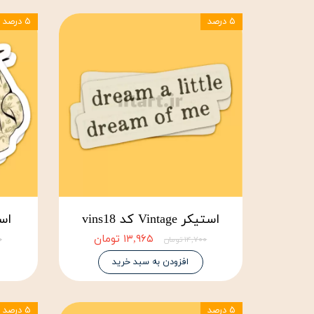
۵ درصد
۵ درصد
استیکر Vintage کد vins18
استیکر 
۱۳,۹۶۵ تومان
۱۴,۷۰۰ تومان
۰۰
افزودن به سبد خرید
۵ درصد
۵ درصد