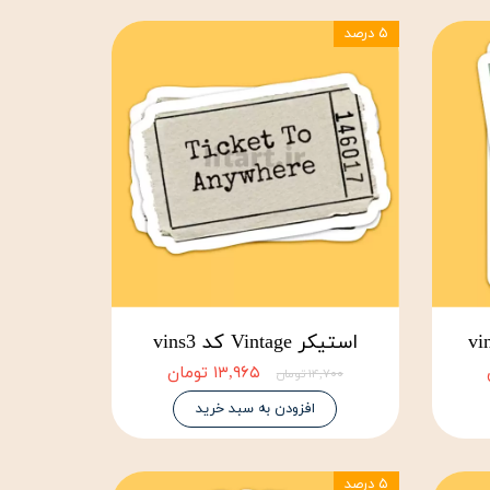
۵ درصد
استیکر Vintage کد vins3
۱۳,۹۶۵ تومان
۱۴,۷۰۰ تومان
افزودن به سبد خرید
۵ درصد