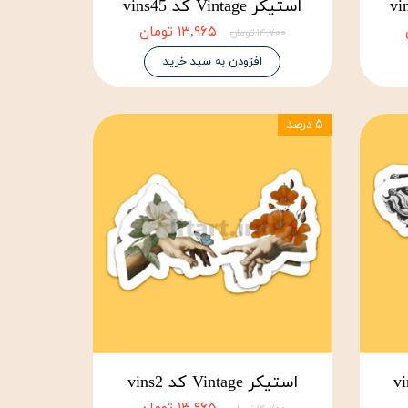
استیکر Vintage کد vins45
۱۳,۹۶۵ تومان
۱۴,۷۰۰ تومان
افزودن به سبد خرید
۵ درصد
استیکر Vintage کد vins2