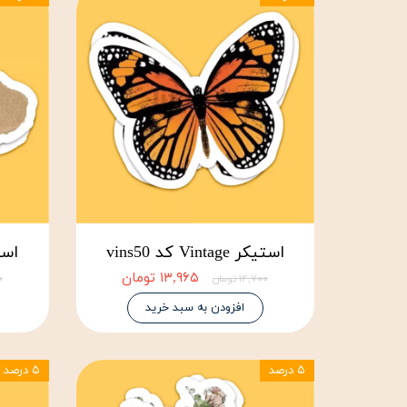
استیکر Vintage کد vins50
استیکر ge
۱۳,۹۶۵ تومان
۱۴,۷۰۰ تومان
۰۰
افزودن به سبد خرید
۵ درصد
۵ درصد