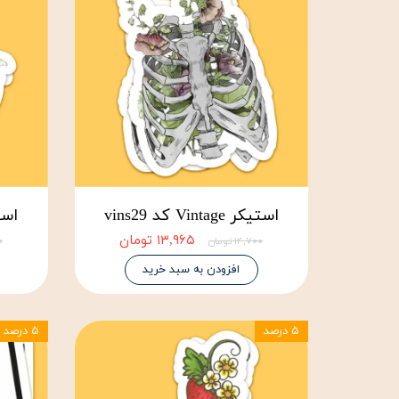
استیکر Vintage کد vins29
استیکر ge
۱۳,۹۶۵ تومان
۱۴,۷۰۰ تومان
۰۰
افزودن به سبد خرید
۵ درصد
۵ درصد