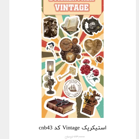
استیکرپک Vintage کد cnb43
۷۳,۰۰۰ تومان