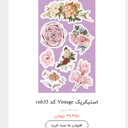
استیکرپک Vintage کد cnb33
۷۳,۰۰۰ تومان
۶۹,۳۵۰ تومان
افزودن به سبد خرید