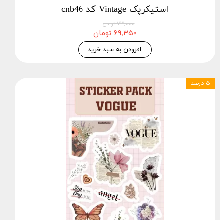
استیکرپک Vintage کد cnb46
۷۳,۰۰۰ تومان
۶۹,۳۵۰ تومان
افزودن به سبد خرید
۵ درصد