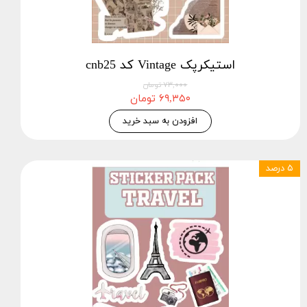
استیکرپک Vintage کد cnb25
۷۳,۰۰۰ تومان
۶۹,۳۵۰ تومان
افزودن به سبد خرید
۵ درصد