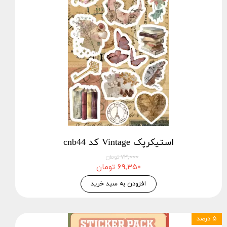
استیکرپک Vintage کد cnb44
۷۳,۰۰۰ تومان
۶۹,۳۵۰ تومان
افزودن به سبد خرید
۵ درصد