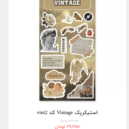
استیکرپک Vintage کد vint2
۷۳,۰۰۰ تومان
۶۹,۳۵۰ تومان