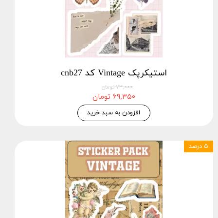
استیکرپک Vintage کد cnb27
۷۳,۰۰۰ تومان
۶۹,۳۵۰ تومان
افزودن به سبد خرید
۵ درصد