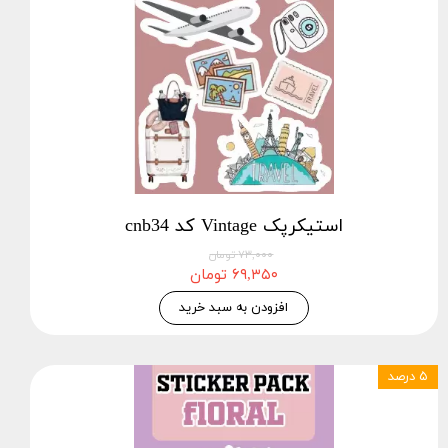
استیکرپک Vintage کد cnb34
۷۳,۰۰۰ تومان
۶۹,۳۵۰ تومان
افزودن به سبد خرید
۵ درصد