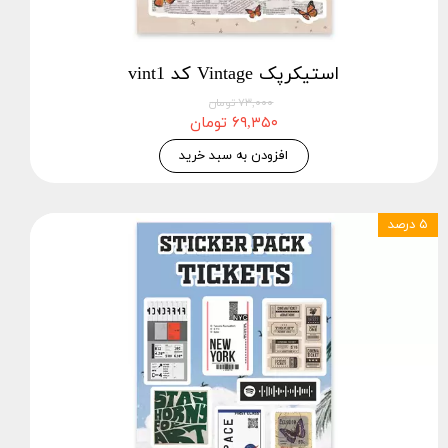
استیکرپک Vintage کد vint1
۷۳,۰۰۰ تومان
۶۹,۳۵۰ تومان
افزودن به سبد خرید
۵ درصد