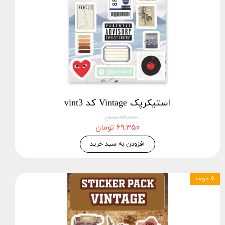
استیکرپک Vintage کد vint3
۷۳,۰۰۰ تومان
۶۹,۳۵۰ تومان
افزودن به سبد خرید
۵ درصد