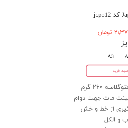
۲۱, تومان
ز
A3
A
سبد خرید
اسه 260 گرم
مینت مات جهت دوام
گیری از خط و خش
 و الکل