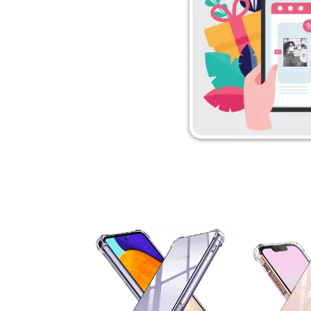
۵ درصد
۵ درصد