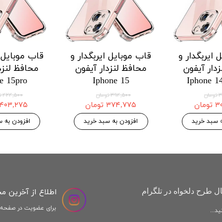
 ایربگدار و
قاب موبایل ایربگدار و
قاب موبایل ا
دار هواوی
محافظ لنزدار هواوی
محافظ لنزد
Honor X9a
Huawei Honor X8a
Huawei H
 موجودی
۱۲۱,۱۲۵ تومان
,۱۲۵
۱۲۷,۵۰۰ تومان
۱۲۷,۵۰۰ تومان
افزودن به سبد خرید
افزودن به س
اطلاع از آخرین م
ل طرح دلخواه در تلگرام
برای عضویت در صفحه ا
د...