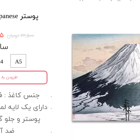
پوستر Japanese کد jcpo12
۳۷۵
۲۲,۵۰۰ تومان
سای
4
A5
افزودن به 
جنس کاغذ :‌ فتوگل
دارای یک لایه ل
پوستر و جلو 
ضد آب