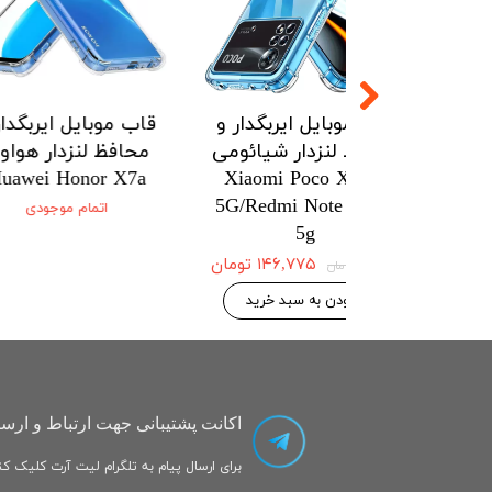
ل ایربگدار و
قاب موبایل ایربگدار و
قاب موبایل
زدار شیائومی
محافظ لنزدار شیائومی
محافظ لنز
onor X7a
Xiaomi Poco X5pro
Xiaomi Po
5G/Redmi Note 12pro
5G/Redmi No
اتمام
5g
۱۴۶,۷۷۵ تومان
۱۴۶,۷۷۵ تومان
۱۵۴,۵۰۰ تومان
 به سبد خرید
افزودن به سبد خرید
اکانت پشتیبانی جهت ارتباط و ارسا
برای ارسال پیام به تلگرام لیت آرت کلیک کنی