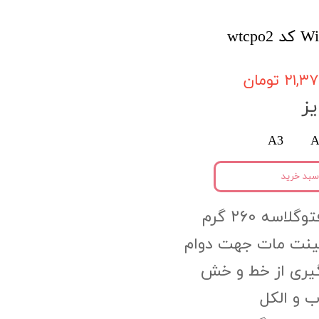
۲۱, تومان
ز
A3
A
سبد خرید
اسه 260 گرم
مینت مات جهت دوام
گیری از خط و خش
 و الکل