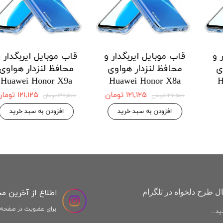
 ایربگدار و
قاب موبایل ایربگدار و
قاب موبایل ا
دار هواوی
محافظ لنزدار هواوی
محافظ لنزد
Honor X9a
Huawei Honor X8a
Huawei H
 موجودی
۱۲۱,۱۲۵ تومان
,۱۲۵
۱۲۷,۵۰۰ تومان
۱۲۷,۵۰۰ تومان
افزودن به سبد خرید
افزودن به س
اطلاع از آخرین م
ل طرح دلخواه در تلگرام
برای عضویت در صفحه ا
د...