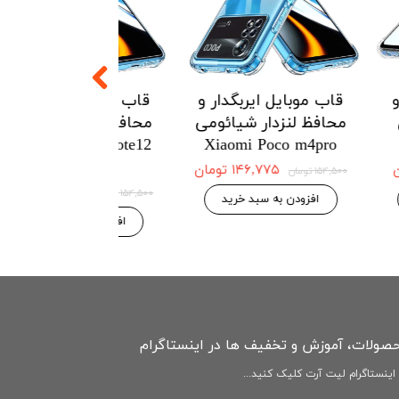
یربگدار و
قاب موبایل ایربگدار و
قاب موبایل ای
ار هواوی
محافظ لنزدار شیائومی
محافظ لنزدار 
Redmi Note12
Xiaomi Poco m4pro
Huawei 
4G
۱۲۱ تومان
۱۴۶,۷۷۵ تومان
۱۵۴,۵۰۰ تومان
۱۴۶,۷۷۵ 
۱۵۴,۵۰۰ تومان
بد خرید
افزودن به سبد خرید
افزودن به سبد
حصولات، آموزش و تخفیف ها در اینستاگرام
ینستاگرام لیت آرت کلیک کنید...