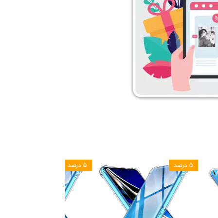
۵ درصد
۵ درصد