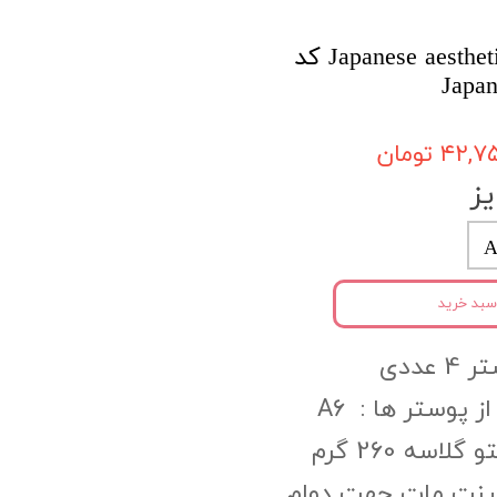
پک پوستر 4عددی Japanese aesthetic کد
Japa
۴۲, تومان
ز
A
سبد خرید
عددی
ز پوستر ها : A6
اسه 260 گرم
مینت مات جهت دوام