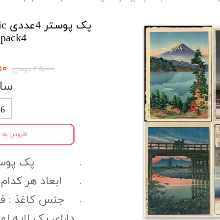
npack4
۷۵۰
۴۵,۰۰۰ تومان
سای
6
افزودن به 
پک پوستر 4 
ابعاد هر کدام ا
جنس کاغذ :‌ فتو گل
دارای یک لایه ل