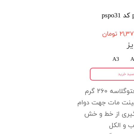
۲۱, تومان
ز
A3
A
سبد خرید
اسه 260 گرم
مینت مات جهت دوام
گیری از خط و خش
 و الکل