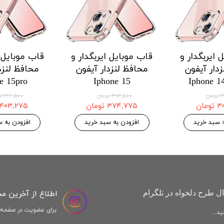
 ایربگدار و
قاب موبایل ایربگدار و
قاب موبایل ا
دار آیفون
محافظ لنزدار آیفون
محافظ لنزد
e 15pro
Iphone 15
Iphone 1
ان
۳۹۴,۵۰۰ تومان
۴۲۴,۵۰۰ تومان
مان
۳۷۴,۷۷۵ تومان
۴۰۳,۲۷۵ تومان
ه سبد خرید
افزودن به سبد خرید
افزودن به س
اطلاع از آخرین م
ل طرح دلخواه در تلگرام
برای عضویت در صفحه ا
د...