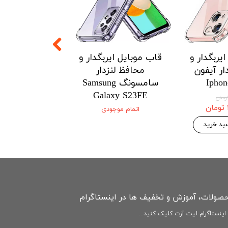
یربگدار و
قاب موبایل ایربگدار و
قاب موبایل ای
ار آیفون
محافظ لنزدار
محافظ لنزدار 
Iphon
سامسونگ Samsung
Xiaomi
3Tpro/k60/HM
Galaxy S23FE
ultra 5G
اتمام موجودی
۱۴۶,۷۷۵ 
۱۵۴,۵۰۰ تومان
بد خرید
افزودن به سبد
حصولات، آموزش و تخفیف ها در اینستاگرام
ینستاگرام لیت آرت کلیک کنید...