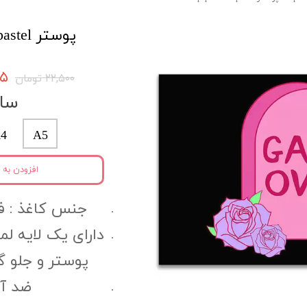
پوستر pastel کد pspo31
۳۷۵
۲۲,۵۰۰ تومان
سای
4
A5
افزودن به 
جنس کاغذ :‌ فتوگل
دارای یک لایه ل
پوستر و جلو 
ضد آب