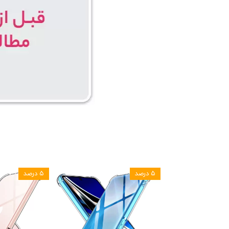
۵ درصد
۵ درصد