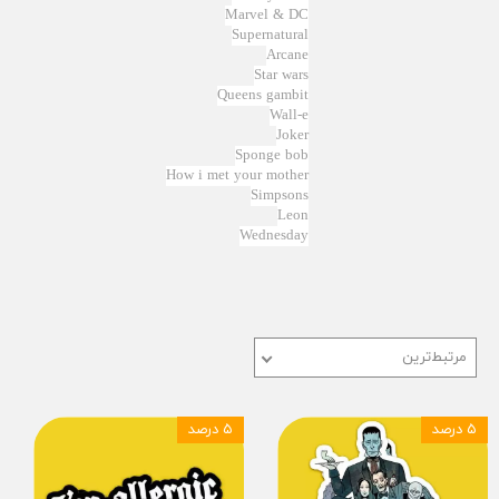
Marvel & DC
Supernatural
Arcane
Star wars
Queens gambit
Wall-e
Joker
Sponge bob
How i met your mother
Simpsons
Leon
Wednesday
مرتبط‌ترین
۵ درصد
۵ درصد